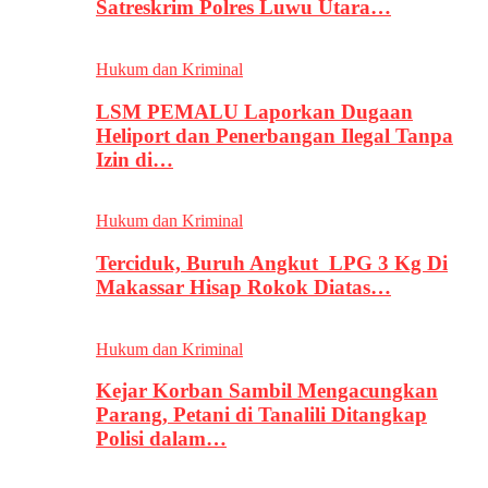
Satreskrim Polres Luwu Utara…
Hukum dan Kriminal
LSM PEMALU Laporkan Dugaan
Heliport dan Penerbangan Ilegal Tanpa
Izin di…
Hukum dan Kriminal
Terciduk, Buruh Angkut LPG 3 Kg Di
Makassar Hisap Rokok Diatas…
Hukum dan Kriminal
Kejar Korban Sambil Mengacungkan
Parang, Petani di Tanalili Ditangkap
Polisi dalam…