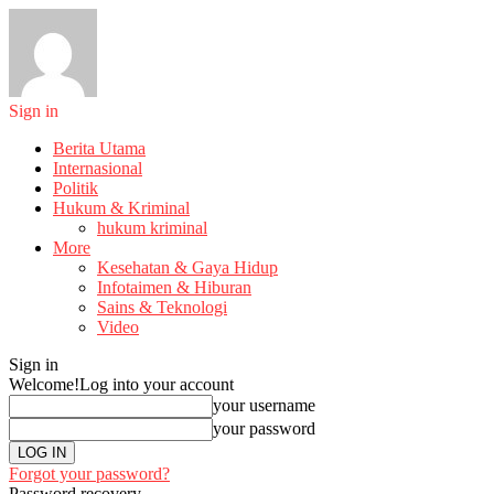
Sign in
Berita Utama
Internasional
Politik
Hukum & Kriminal
hukum kriminal
More
Kesehatan & Gaya Hidup
Infotaimen & Hiburan
Sains & Teknologi
Video
Sign in
Welcome!
Log into your account
your username
your password
Forgot your password?
Password recovery