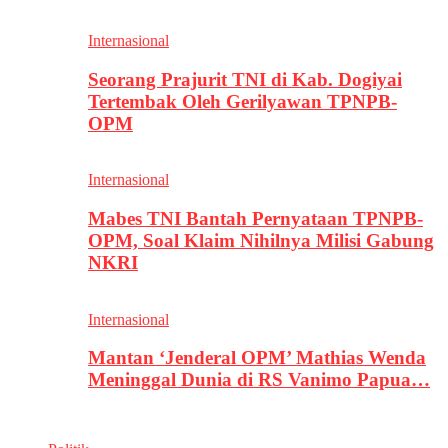
Internasional
Seorang Prajurit TNI di Kab. Dogiyai
Tertembak Oleh Gerilyawan TPNPB-
OPM
Internasional
Mabes TNI Bantah Pernyataan TPNPB-
OPM, Soal Klaim Nihilnya Milisi Gabung
NKRI
Internasional
Mantan ‘Jenderal OPM’ Mathias Wenda
Meninggal Dunia di RS Vanimo Papua…