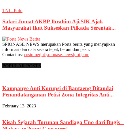
TNI - Polri
Safari Jumat AKBP Ibrahim Aji.SIK Ajak
Masyarakat Ikut Sukseskan Pilkada Serentak...
SPIONASE-NEWS merupakan Porta berita yang menyajikan
informasi dan data secara tepat, berani dan pasti.
Contact us:
costumer[at]spionase-news[dot]com
POPULAR POSTS
Kampanye Anti Korupsi di Bantaeng Ditandai
Penandatanganan Petisi Zona Integritas Anti...
February 13, 2023
Kisah Sejarah Turunan Sandiaga Uno dari Bugis –
Makassar ‘Sang Cawapres’