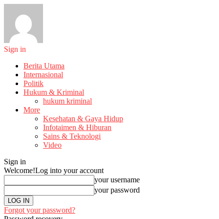
Sign in
Berita Utama
Internasional
Politik
Hukum & Kriminal
hukum kriminal
More
Kesehatan & Gaya Hidup
Infotaimen & Hiburan
Sains & Teknologi
Video
Sign in
Welcome!
Log into your account
your username
your password
Forgot your password?
Password recovery