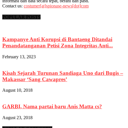
informasi dan data secara tepat, berani dan pasti.
Contact us:
costumer[at]spionase-news[dot]com
POPULAR POSTS
Kampanye Anti Korupsi di Bantaeng Ditandai
Penandatanganan Petisi Zona Integritas Anti...
February 13, 2023
Kisah Sejarah Turunan Sandiaga Uno dari Bugis –
Makassar ‘Sang Cawapres’
August 10, 2018
GARBI, Nama partai baru Anis Matta cs?
August 23, 2018