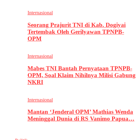
Internasional
Seorang Prajurit TNI di Kab. Dogiyai
Tertembak Oleh Gerilyawan TPNPB-
OPM
Internasional
Mabes TNI Bantah Pernyataan TPNPB-
OPM, Soal Klaim Nihilnya Milisi Gabung
NKRI
Internasional
Mantan ‘Jenderal OPM’ Mathias Wenda
Meninggal Dunia di RS Vanimo Papua…