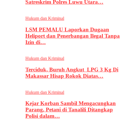
Satreskrim Polres Luwu Utara…
Hukum dan Kriminal
LSM PEMALU Laporkan Dugaan
Heliport dan Penerbangan Ilegal Tanpa
Izin di…
Hukum dan Kriminal
Terciduk, Buruh Angkut LPG 3 Kg Di
Makassar Hisap Rokok Diatas…
Hukum dan Kriminal
Kejar Korban Sambil Mengacungkan
Parang, Petani di Tanalili Ditangkap
Polisi dalam…