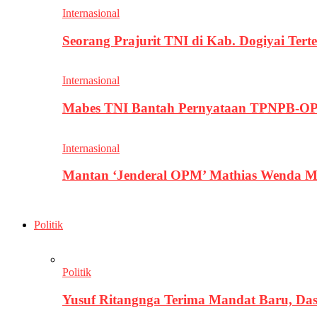
Internasional
Seorang Prajurit TNI di Kab. Dogiyai T
Internasional
Mabes TNI Bantah Pernyataan TPNPB-OPM
Internasional
Mantan ‘Jenderal OPM’ Mathias Wenda M
Politik
Politik
Yusuf Ritangnga Terima Mandat Baru, D