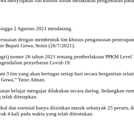
owa menyiapkan tim khusus untuk melakukan pengawasan pada
hingga 2 Agustus 2021 mendatang.
esuaian dengan membentuk tim khusus pengawasan penerapan 
or Bupati Gowa, Senin (26/7/2021).
ndagri) nomor 26 tahun 2021 tentang pemberlakuan PPKM Level 3
engendalian penyebaran Covid-19.
lam 3 tim yang akan bertugas setiap hari secara bergantian se
 Gowa,” Tutur Adnan.
iatan belajar mengajar dilakukan secara daring. Sedangkan rum
 telah ditetapkan.
itikal dan esensial hanya diizinkan masuk sebanyak 25 perse
k 4 kali pada waktu yang telah ditentukan.