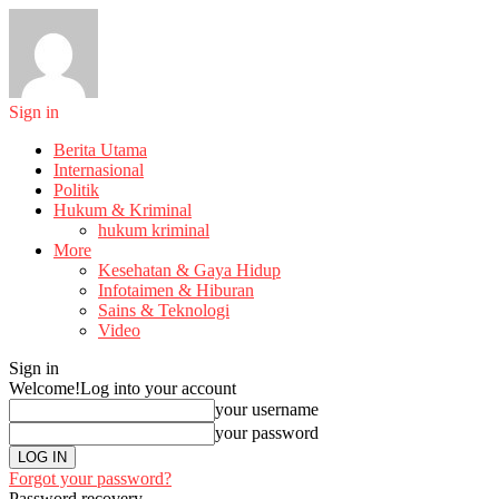
Sign in
Berita Utama
Internasional
Politik
Hukum & Kriminal
hukum kriminal
More
Kesehatan & Gaya Hidup
Infotaimen & Hiburan
Sains & Teknologi
Video
Sign in
Welcome!
Log into your account
your username
your password
Forgot your password?
Password recovery