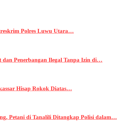
treskrim Polres Luwu Utara…
an Penerbangan Ilegal Tanpa Izin di…
kassar Hisap Rokok Diatas…
, Petani di Tanalili Ditangkap Polisi dalam…