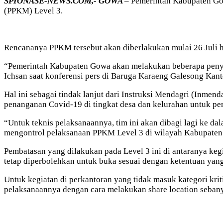
SPIONASE-NEWS.COM,- GOWA
– Pemerintah Kabupaten G
(PPKM) Level 3.
Rencananya PPKM tersebut akan diberlakukan mulai 26 Juli 
“Pemerintah Kabupaten Gowa akan melakukan beberapa peny
Ichsan saat konferensi pers di Baruga Karaeng Galesong Kant
Hal ini sebagai tindak lanjut dari Instruksi Mendagri (Inme
penanganan Covid-19 di tingkat desa dan kelurahan untuk p
“Untuk teknis pelaksanaannya, tim ini akan dibagi lagi ke da
mengontrol pelaksanaan PPKM Level 3 di wilayah Kabupaten
Pembatasan yang dilakukan pada Level 3 ini di antaranya keg
tetap diperbolehkan untuk buka sesuai dengan ketentuan yang
Untuk kegiatan di perkantoran yang tidak masuk kategori kr
pelaksanaannya dengan cara melakukan share location sebanya