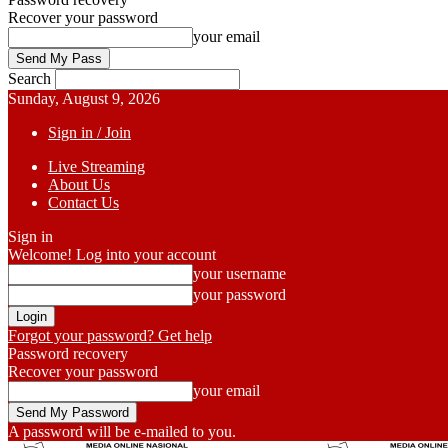
Recover your password
your email
Search
Sunday, August 9, 2026
Sign in / Join
Live Streaming
About Us
Contact Us
Sign in
Welcome! Log into your account
your username
your password
Forgot your password? Get help
Password recovery
Recover your password
your email
A password will be e-mailed to you.