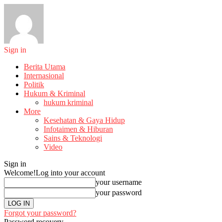
Sign in
Berita Utama
Internasional
Politik
Hukum & Kriminal
hukum kriminal
More
Kesehatan & Gaya Hidup
Infotaimen & Hiburan
Sains & Teknologi
Video
Sign in
Welcome!
Log into your account
your username
your password
Forgot your password?
Password recovery