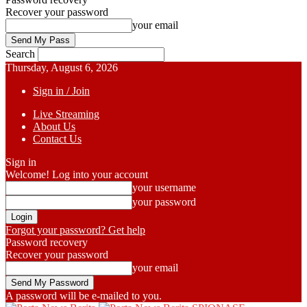
Recover your password
your email
Search
Thursday, August 6, 2026
Sign in / Join
Live Streaming
About Us
Contact Us
Sign in
Welcome! Log into your account
your username
your password
Forgot your password? Get help
Password recovery
Recover your password
your email
A password will be e-mailed to you.