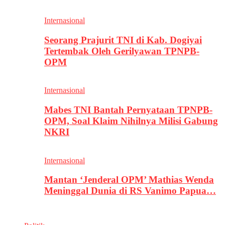
Internasional
Seorang Prajurit TNI di Kab. Dogiyai
Tertembak Oleh Gerilyawan TPNPB-
OPM
Internasional
Mabes TNI Bantah Pernyataan TPNPB-
OPM, Soal Klaim Nihilnya Milisi Gabung
NKRI
Internasional
Mantan ‘Jenderal OPM’ Mathias Wenda
Meninggal Dunia di RS Vanimo Papua…