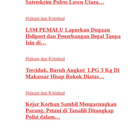
Satreskrim Polres Luwu Utara…
Hukum dan Kriminal
LSM PEMALU Laporkan Dugaan
Heliport dan Penerbangan Ilegal Tanpa
Izin di…
Hukum dan Kriminal
Terciduk, Buruh Angkut LPG 3 Kg Di
Makassar Hisap Rokok Diatas…
Hukum dan Kriminal
Kejar Korban Sambil Mengacungkan
Parang, Petani di Tanalili Ditangkap
Polisi dalam…