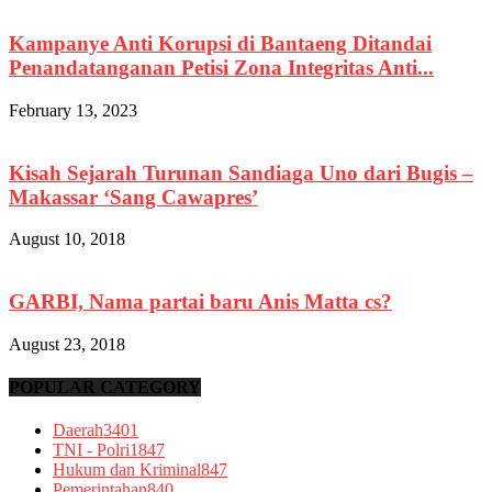
Kampanye Anti Korupsi di Bantaeng Ditandai
Penandatanganan Petisi Zona Integritas Anti...
February 13, 2023
Kisah Sejarah Turunan Sandiaga Uno dari Bugis –
Makassar ‘Sang Cawapres’
August 10, 2018
GARBI, Nama partai baru Anis Matta cs?
August 23, 2018
POPULAR CATEGORY
Daerah
3401
TNI - Polri
1847
Hukum dan Kriminal
847
Pemerintahan
840