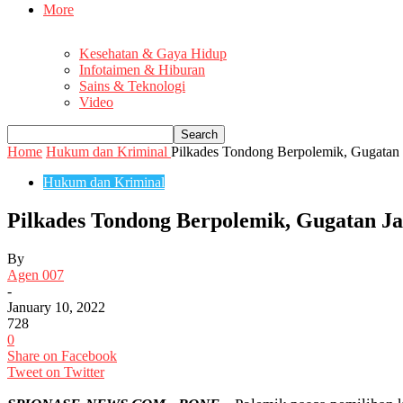
More
Kesehatan & Gaya Hidup
Infotaimen & Hiburan
Sains & Teknologi
Video
Home
Hukum dan Kriminal
Pilkades Tondong Berpolemik, Gugatan
Hukum dan Kriminal
Pilkades Tondong Berpolemik, Gugatan J
By
Agen 007
-
January 10, 2022
728
0
Share on Facebook
Tweet on Twitter