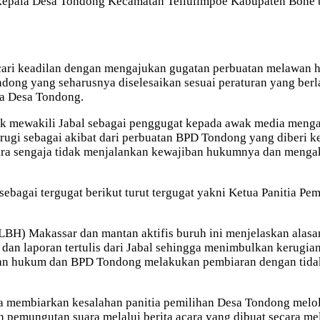
kepala Desa Tondong Kecamatan Tellulimpoe Kabupaten Bone be
cari keadilan dengan mengajukan gugatan perbuatan melawan 
ondong yang seharusnya diselesaikan sesuai peraturan yang ber
la Desa Tondong.
dak mewakili Jabal sebagai penggugat kepada awak media men
 rugi sebagai akibat dari perbuatan BPD Tondong yang diber
ra sengaja tidak menjalankan kewajiban hukumnya dan mengaki
bagai tergugat berikut turut tergugat yakni Ketua Panitia Pem
) Makassar dan mantan aktifis buruh ini menjelaskan alasan 
n dan laporan tertulis dari Jabal sehingga menimbulkan kerugi
tuan hukum dan BPD Tondong melakukan pembiaran dengan tida
 membiarkan kesalahan panitia pemilihan Desa Tondong melolo
 pemungutan suara melalui berita acara yang dibuat secara me