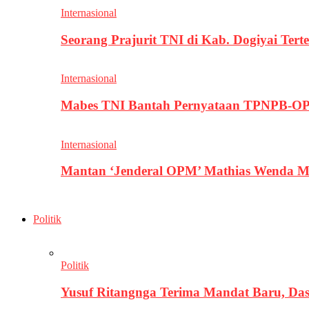
Internasional
Seorang Prajurit TNI di Kab. Dogiyai T
Internasional
Mabes TNI Bantah Pernyataan TPNPB-OPM
Internasional
Mantan ‘Jenderal OPM’ Mathias Wenda M
Politik
Politik
Yusuf Ritangnga Terima Mandat Baru, D