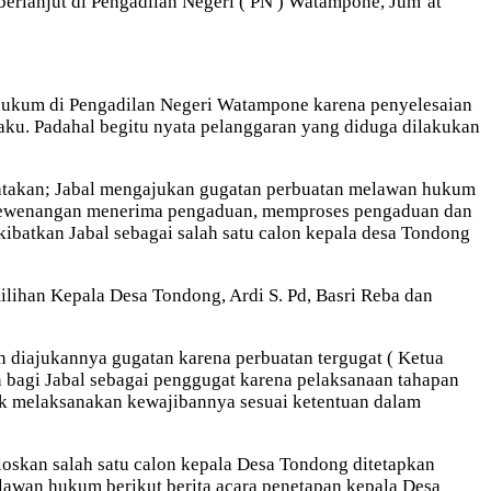
rlanjut di Pengadilan Negeri ( PN ) Watampone, Jum’at
hukum di Pengadilan Negeri Watampone karena penyelesaian
laku. Padahal begitu nyata pelanggaran yang diduga dilakukan
gatakan; Jabal mengajukan gugatan perbuatan melawan hukum
i kewenangan menerima pengaduan, memproses pengaduan dan
batkan Jabal sebagai salah satu calon kepala desa Tondong
ilihan Kepala Desa Tondong, Ardi S. Pd, Basri Reba dan
diajukannya gugatan karena perbuatan tergugat ( Ketua
an bagi Jabal sebagai penggugat karena pelaksanaan tahapan
k melaksanakan kewajibannya sesuai ketentuan dalam
skan salah satu calon kepala Desa Tondong ditetapkan
lawan hukum berikut berita acara penetapan kepala Desa