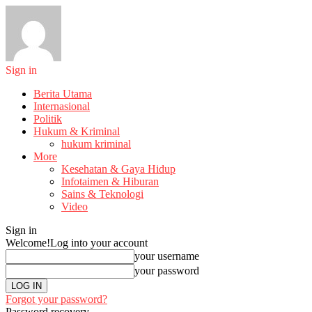
Sign in
Berita Utama
Internasional
Politik
Hukum & Kriminal
hukum kriminal
More
Kesehatan & Gaya Hidup
Infotaimen & Hiburan
Sains & Teknologi
Video
Sign in
Welcome!
Log into your account
your username
your password
Forgot your password?
Password recovery