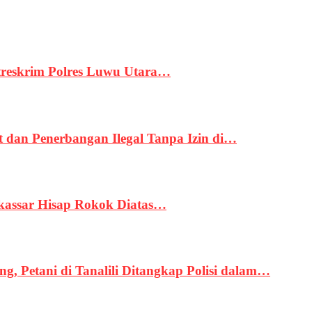
treskrim Polres Luwu Utara…
an Penerbangan Ilegal Tanpa Izin di…
kassar Hisap Rokok Diatas…
, Petani di Tanalili Ditangkap Polisi dalam…