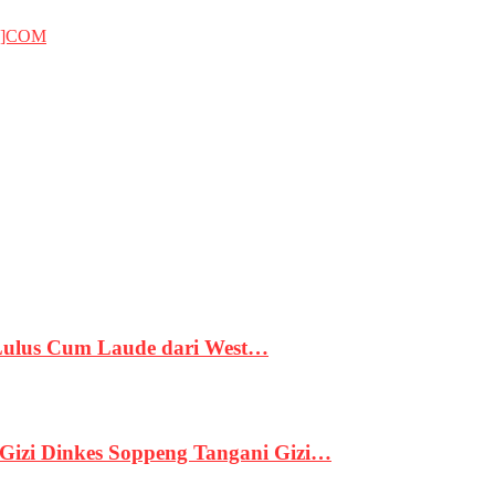
T]COM
 Lulus Cum Laude dari West…
izi Dinkes Soppeng Tangani Gizi…