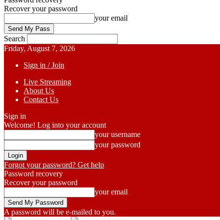
Recover your password
your email
Search
Friday, August 7, 2026
Sign in / Join
Live Streaming
About Us
Contact Us
Sign in
Welcome! Log into your account
your username
your password
Forgot your password? Get help
Password recovery
Recover your password
your email
A password will be e-mailed to you.