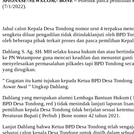
SPIONASE-NEWS.COM,- BONE –
Polemik pasca pemilihan 
(7/1/2022).
Jabal calon Kepala Desa Tondong nomor urut 4 terpaksa men
sengketa diluar pengadilan tidak ditindaklanjuti oleh BPD T
oleh beberapa pihak terkait proses dan pasca pemilihan Kepa
Dahlang S. Ag. SH. MH selaku kuasa hukum dan atau bertin
ke PN Watampone guna mencari keadilan dan menuntut ganti
menyelesaikan permasalahan pilkades tapi BPD Tondong seca
yang dirugikan.
” Gugatan itu kami tujukan kepada Ketua BPD Desa Tondong se
Aswar Awal ” Ungkap Dahlang.
Dahlang yang merupakan alumni Lembaga Bantuan Hukum ( LBH
BPD Desa Tondong, red ) tidak menindak lanjuti laporan lisa
pemilihan kepala Desa Tondong tidak berjalan sesuai keten
Peraturan Bupati ( Perbub ) Bone nomor 42 tahun 2021.
Lanjut Dahlang bahwa Ketua BPD Desa Tondong telah sengaja
sebagai calon kepala Desa Tondong untuk dipilh dalam sebuah