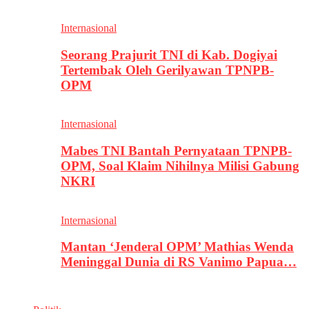
Internasional
Seorang Prajurit TNI di Kab. Dogiyai
Tertembak Oleh Gerilyawan TPNPB-
OPM
Internasional
Mabes TNI Bantah Pernyataan TPNPB-
OPM, Soal Klaim Nihilnya Milisi Gabung
NKRI
Internasional
Mantan ‘Jenderal OPM’ Mathias Wenda
Meninggal Dunia di RS Vanimo Papua…