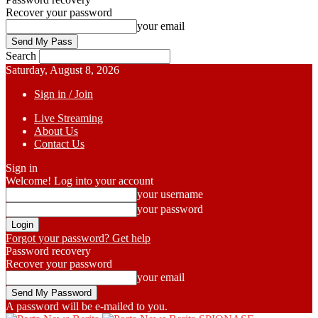
Recover your password
your email
Search
Saturday, August 8, 2026
Sign in / Join
Live Streaming
About Us
Contact Us
Sign in
Welcome! Log into your account
your username
your password
Forgot your password? Get help
Password recovery
Recover your password
your email
A password will be e-mailed to you.