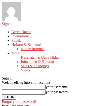
Sign in
Berita Utama
Internasional
Politik
Hukum & Kriminal
hukum kriminal
More
Kesehatan & Gaya Hidup
Infotaimen & Hiburan
Sains & Teknologi
Video
Sign in
Welcome!
Log into your account
your username
your password
Forgot your password?
Password recovery