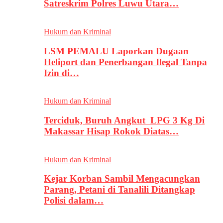
Satreskrim Polres Luwu Utara…
Hukum dan Kriminal
LSM PEMALU Laporkan Dugaan
Heliport dan Penerbangan Ilegal Tanpa
Izin di…
Hukum dan Kriminal
Terciduk, Buruh Angkut LPG 3 Kg Di
Makassar Hisap Rokok Diatas…
Hukum dan Kriminal
Kejar Korban Sambil Mengacungkan
Parang, Petani di Tanalili Ditangkap
Polisi dalam…