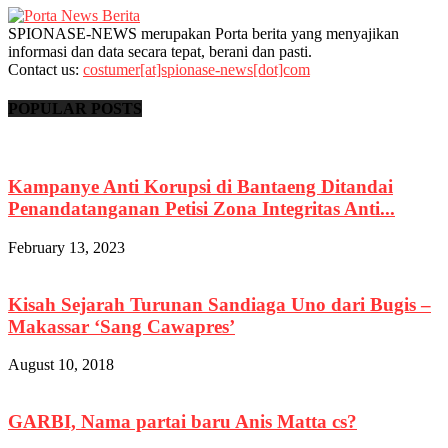
SPIONASE-NEWS merupakan Porta berita yang menyajikan
informasi dan data secara tepat, berani dan pasti.
Contact us:
costumer[at]spionase-news[dot]com
POPULAR POSTS
Kampanye Anti Korupsi di Bantaeng Ditandai
Penandatanganan Petisi Zona Integritas Anti...
February 13, 2023
Kisah Sejarah Turunan Sandiaga Uno dari Bugis –
Makassar ‘Sang Cawapres’
August 10, 2018
GARBI, Nama partai baru Anis Matta cs?