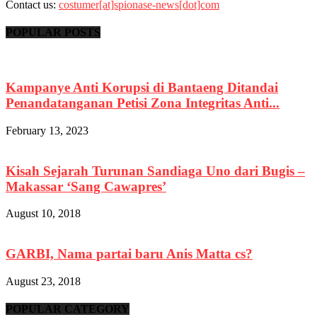
Contact us:
costumer[at]spionase-news[dot]com
POPULAR POSTS
Kampanye Anti Korupsi di Bantaeng Ditandai
Penandatanganan Petisi Zona Integritas Anti...
February 13, 2023
Kisah Sejarah Turunan Sandiaga Uno dari Bugis –
Makassar ‘Sang Cawapres’
August 10, 2018
GARBI, Nama partai baru Anis Matta cs?
August 23, 2018
POPULAR CATEGORY