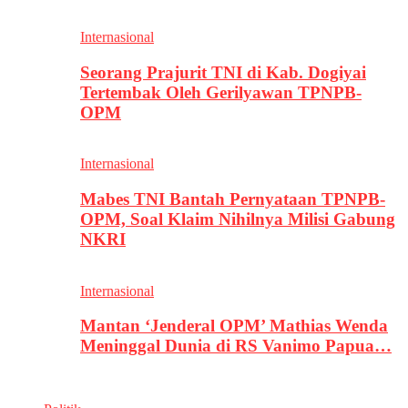
Internasional
Seorang Prajurit TNI di Kab. Dogiyai
Tertembak Oleh Gerilyawan TPNPB-
OPM
Internasional
Mabes TNI Bantah Pernyataan TPNPB-
OPM, Soal Klaim Nihilnya Milisi Gabung
NKRI
Internasional
Mantan ‘Jenderal OPM’ Mathias Wenda
Meninggal Dunia di RS Vanimo Papua…