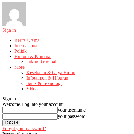
Sign in
Berita Utama
Internasional
Politik
Hukum & Kriminal
hukum kriminal
More
Kesehatan & Gaya Hidup
Infotaimen & Hiburan
Sains & Teknologi
Video
Sign in
Welcome!
Log into your account
your username
your password
Forgot your password?
Password recovery