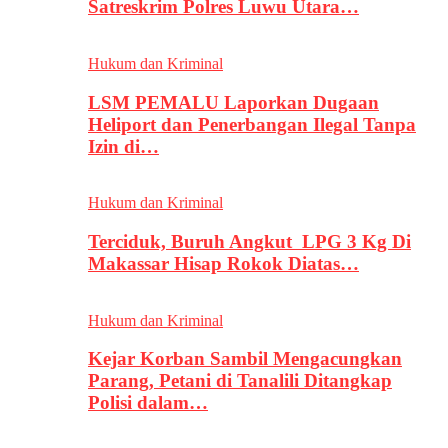
Satreskrim Polres Luwu Utara…
Hukum dan Kriminal
LSM PEMALU Laporkan Dugaan
Heliport dan Penerbangan Ilegal Tanpa
Izin di…
Hukum dan Kriminal
Terciduk, Buruh Angkut LPG 3 Kg Di
Makassar Hisap Rokok Diatas…
Hukum dan Kriminal
Kejar Korban Sambil Mengacungkan
Parang, Petani di Tanalili Ditangkap
Polisi dalam…