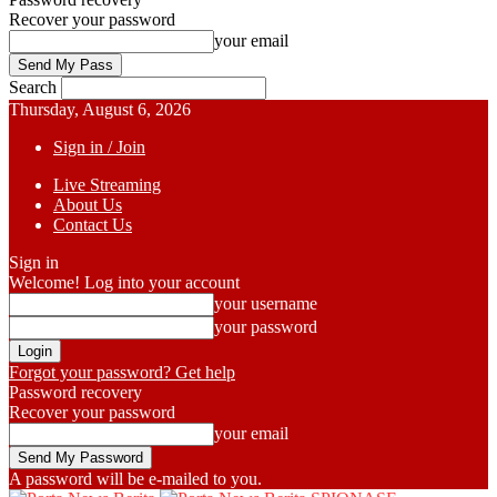
Recover your password
your email
Search
Thursday, August 6, 2026
Sign in / Join
Live Streaming
About Us
Contact Us
Sign in
Welcome! Log into your account
your username
your password
Forgot your password? Get help
Password recovery
Recover your password
your email
A password will be e-mailed to you.