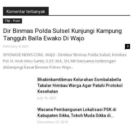
Komentar terbanyak
TNI - Polri
Dir Binmas Polda Sulsel Kunjungi Kampung
Tangguh Balla Ewako Di Wajo
February 4, 2021
0
SPIONASE-NEWS.COM,- WAJO - Direktur Binmas Polda Sulsel, Kombes
Pol. H. Andi Heru Santo, S.ST, M.K, SH, MH bersama rombongan
didampingi Kasat Binmas Polres Wajo...
Bhabinkamtibmas Kelurahan Sombalabella
Takalar Himbau Warga Agar Patuhi Protokol
Kesehatan
July 19, 2021
Wacana Pembangunan Lokalisasi PSK di
Kabupaten Sikka, Tokoh Muda Sikka di...
December 27, 2019