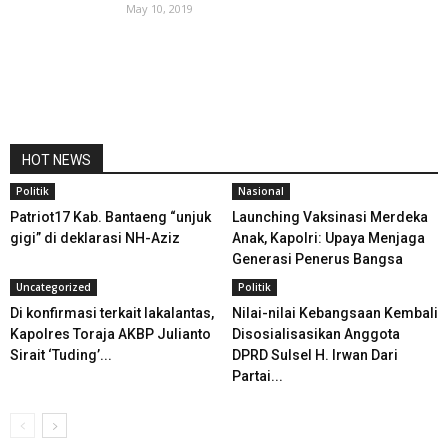
May 10, 2019
HOT NEWS
Politik
Nasional
Patriot17 Kab. Bantaeng “unjuk
Launching Vaksinasi Merdeka
gigi” di deklarasi NH-Aziz
Anak, Kapolri: Upaya Menjaga
Generasi Penerus Bangsa
Uncategorized
Politik
Di konfirmasi terkait lakalantas,
Nilai-nilai Kebangsaan Kembali
Kapolres Toraja AKBP Julianto
Disosialisasikan Anggota
Sirait ‘Tuding’...
DPRD Sulsel H. Irwan Dari
Partai...