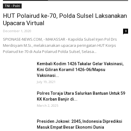
TNI - Polri
HUT Polairud ke-70, Polda Sulsel Laksanakan
Upacara Virtual
December 1, 2020
0
SPIONASE-NEWS.COM, - MAKASSAR - Kapolda Sulsel Irjen Pol Drs
Merdisyam M.Si., melaksanakan upacara peringatan HUT Korps
Polairud ke-70 di Aula Polairud Polda Sulsel, Selasa...
Kembali Kodim 1426 Takalar Gelar Vaksinasi,
Kini Giliran Koramil 1426-06/Mapsu
Vaksinasi...
July 19, 2021
Polres Toraja Utara Salurkan Bantuan Untuk 59
KK Korban Banjir di...
March 2, 2025
Presiden Jokowi: 2045, Indonesia Diprediksi
Masuk Empat Besar Ekonomi Dunia