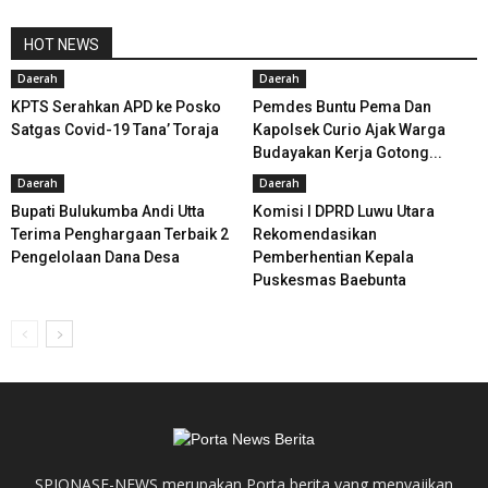
HOT NEWS
Daerah
Daerah
KPTS Serahkan APD ke Posko
Pemdes Buntu Pema Dan
Satgas Covid-19 Tana’ Toraja
Kapolsek Curio Ajak Warga
Budayakan Kerja Gotong...
Daerah
Daerah
Bupati Bulukumba Andi Utta
Komisi I DPRD Luwu Utara
Terima Penghargaan Terbaik 2
Rekomendasikan
Pengelolaan Dana Desa
Pemberhentian Kepala
Puskesmas Baebunta
SPIONASE-NEWS merupakan Porta berita yang menyajikan