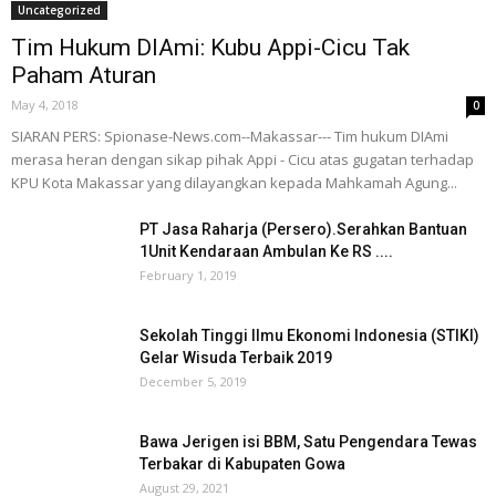
Uncategorized
Tim Hukum DIAmi: Kubu Appi-Cicu Tak
Paham Aturan
May 4, 2018
0
SIARAN PERS: Spionase-News.com--Makassar--- Tim hukum DIAmi
merasa heran dengan sikap pihak Appi - Cicu atas gugatan terhadap
KPU Kota Makassar yang dilayangkan kepada Mahkamah Agung...
PT Jasa Raharja (Persero).Serahkan Bantuan
1Unit Kendaraan Ambulan Ke RS ....
February 1, 2019
Sekolah Tinggi Ilmu Ekonomi Indonesia (STIKI)
Gelar Wisuda Terbaik 2019
December 5, 2019
Bawa Jerigen isi BBM, Satu Pengendara Tewas
Terbakar di Kabupaten Gowa
August 29, 2021