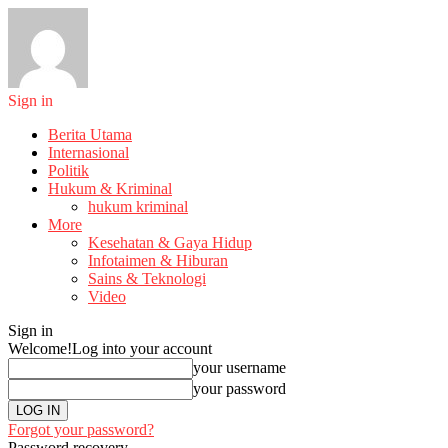
Sign in
Berita Utama
Internasional
Politik
Hukum & Kriminal
hukum kriminal
More
Kesehatan & Gaya Hidup
Infotaimen & Hiburan
Sains & Teknologi
Video
Sign in
Welcome!
Log into your account
your username
your password
Forgot your password?
Password recovery