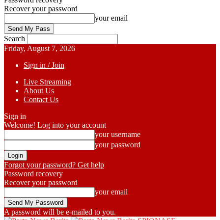
Recover your password
your email
Search
Friday, August 7, 2026
Sign in / Join
Live Streaming
About Us
Contact Us
Sign in
Welcome! Log into your account
your username
your password
Forgot your password? Get help
Password recovery
Recover your password
your email
A password will be e-mailed to you.