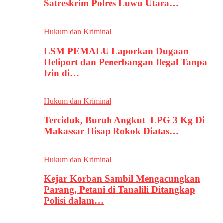
Satreskrim Polres Luwu Utara…
Hukum dan Kriminal
LSM PEMALU Laporkan Dugaan
Heliport dan Penerbangan Ilegal Tanpa
Izin di…
Hukum dan Kriminal
Terciduk, Buruh Angkut LPG 3 Kg Di
Makassar Hisap Rokok Diatas…
Hukum dan Kriminal
Kejar Korban Sambil Mengacungkan
Parang, Petani di Tanalili Ditangkap
Polisi dalam…