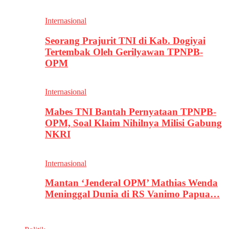
Internasional
Seorang Prajurit TNI di Kab. Dogiyai
Tertembak Oleh Gerilyawan TPNPB-
OPM
Internasional
Mabes TNI Bantah Pernyataan TPNPB-
OPM, Soal Klaim Nihilnya Milisi Gabung
NKRI
Internasional
Mantan ‘Jenderal OPM’ Mathias Wenda
Meninggal Dunia di RS Vanimo Papua…