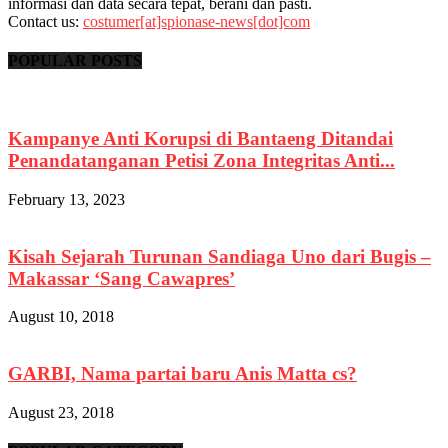
informasi dan data secara tepat, berani dan pasti.
Contact us:
costumer[at]spionase-news[dot]com
POPULAR POSTS
Kampanye Anti Korupsi di Bantaeng Ditandai
Penandatanganan Petisi Zona Integritas Anti...
February 13, 2023
Kisah Sejarah Turunan Sandiaga Uno dari Bugis –
Makassar ‘Sang Cawapres’
August 10, 2018
GARBI, Nama partai baru Anis Matta cs?
August 23, 2018