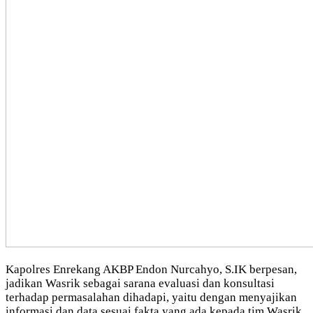
Kapolres Enrekang AKBP Endon Nurcahyo, S.IK berpesan,
jadikan Wasrik sebagai sarana evaluasi dan konsultasi
terhadap permasalahan dihadapi, yaitu dengan menyajikan
informasi dan data sesuai fakta yang ada kepada tim Wasrik.