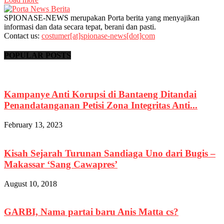
SPIONASE-NEWS merupakan Porta berita yang menyajikan
informasi dan data secara tepat, berani dan pasti.
Contact us:
costumer[at]spionase-news[dot]com
POPULAR POSTS
Kampanye Anti Korupsi di Bantaeng Ditandai
Penandatanganan Petisi Zona Integritas Anti...
February 13, 2023
Kisah Sejarah Turunan Sandiaga Uno dari Bugis –
Makassar ‘Sang Cawapres’
August 10, 2018
GARBI, Nama partai baru Anis Matta cs?