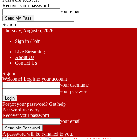
Recover your password
your email
Search
Thursday, August 6, 2026
Sign in / Join
Live Streaming
About Us
Contact Us
Sign in
Welcome! Log into your account
your username
your password
Forgot your password? Get help
Password recovery
Recover your password
your email
A password will be e-mailed to you.