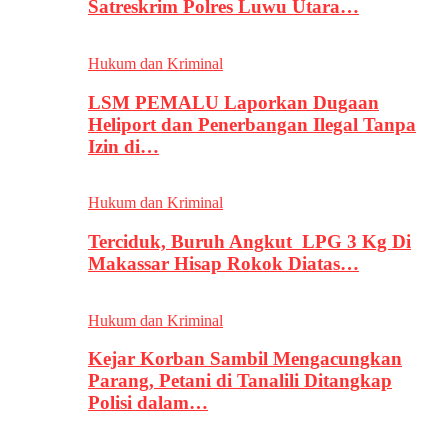
Satreskrim Polres Luwu Utara…
Hukum dan Kriminal
LSM PEMALU Laporkan Dugaan
Heliport dan Penerbangan Ilegal Tanpa
Izin di…
Hukum dan Kriminal
Terciduk, Buruh Angkut LPG 3 Kg Di
Makassar Hisap Rokok Diatas…
Hukum dan Kriminal
Kejar Korban Sambil Mengacungkan
Parang, Petani di Tanalili Ditangkap
Polisi dalam…