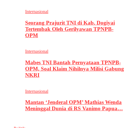
Internasional
Seorang Prajurit TNI di Kab. Dogiyai
Tertembak Oleh Gerilyawan TPNPB-
OPM
Internasional
Mabes TNI Bantah Pernyataan TPNPB-
OPM, Soal Klaim Nihilnya Milisi Gabung
NKRI
Internasional
Mantan ‘Jenderal OPM’ Mathias Wenda
Meninggal Dunia di RS Vanimo Papua…