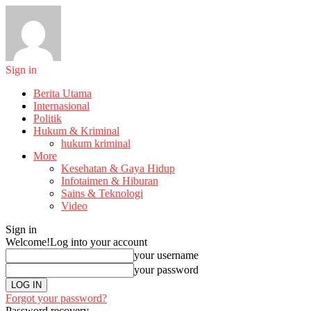
Sign in
Berita Utama
Internasional
Politik
Hukum & Kriminal
hukum kriminal
More
Kesehatan & Gaya Hidup
Infotaimen & Hiburan
Sains & Teknologi
Video
Sign in
Welcome!
Log into your account
your username
your password
Forgot your password?
Password recovery