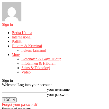
Sign in
Berita Utama
Internasional
Politik
Hukum & Kriminal
hukum kriminal
More
Kesehatan & Gaya Hidup
Infotaimen & Hiburan
Sains & Teknologi
Video
Sign in
Welcome!
Log into your account
your username
your password
Forgot your password?
Password recovery