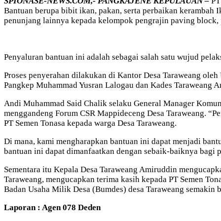
SPIONASE-NEWS.COM,- PANGKAJENE KEPULAUAN –
PT 
Bantuan berupa bibit ikan, pakan, serta perbaikan kerambah I
penunjang lainnya kepada kelompok pengrajin paving block, 
Penyaluran bantuan ini adalah sebagai salah satu wujud pel
Proses penyerahan dilakukan di Kantor Desa Taraweang oleh
Pangkep Muhammad Yusran Lalogau dan Kades Taraweang A
Andi Muhammad Said Chalik selaku General Manager Komuni
menggandeng Forum CSR Mappideceng Desa Taraweang. “Penya
PT Semen Tonasa kepada warga Desa Taraweang.
Di mana, kami mengharapkan bantuan ini dapat menjadi bant
bantuan ini dapat dimanfaatkan dengan sebaik-baiknya bagi 
Sementara itu Kepala Desa Taraweang Amiruddin mengucapkan
Taraweang, mengucapkan terima kasih kepada PT Semen Tonas
Badan Usaha Milik Desa (Bumdes) desa Taraweang semakin 
Laporan : Agen 078 Deden