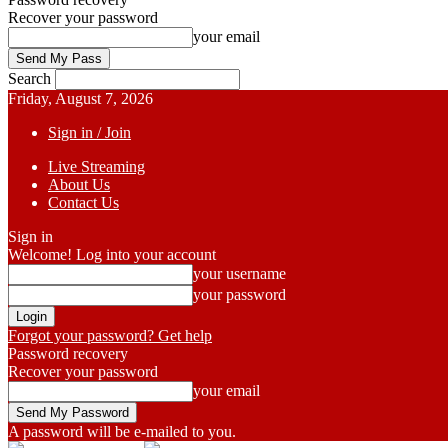
Recover your password
your email
Search
Friday, August 7, 2026
Sign in / Join
Live Streaming
About Us
Contact Us
Sign in
Welcome! Log into your account
your username
your password
Forgot your password? Get help
Password recovery
Recover your password
your email
A password will be e-mailed to you.