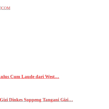
T]COM
 Lulus Cum Laude dari West…
izi Dinkes Soppeng Tangani Gizi…