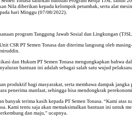
Semen Tonasa salurkan bantuan Program Renja TJSL Tahun 202
kan Nila diberikan kepada kelompok petambak, serta alat mesin
pada hari Minggu (07/08/2022).
aksanaan program Tanggung Jawab Sosial dan Lingkungan (TJSL
 Unit CSR PT Semen Tonasa dan diterima langsung oleh masing
miruddin.
kasi dan Hukum PT Semen Tonasa mengungkapkan bahwa dalam
luran bantuan ini adalah sebagai salah satu wujud pelaksan
uan produktif bagi masyarakat, serta membawa dampak jangka
para penerima manfaat, sehingga bisa mendongkrak perekonomi
 banyak terima kasih kepada PT Semen Tonasa. “Kami atas na
a. Kami tentu saja akan memaksimalkan bantuan ini untuk men
berkembang dan maju,” ucapnya.