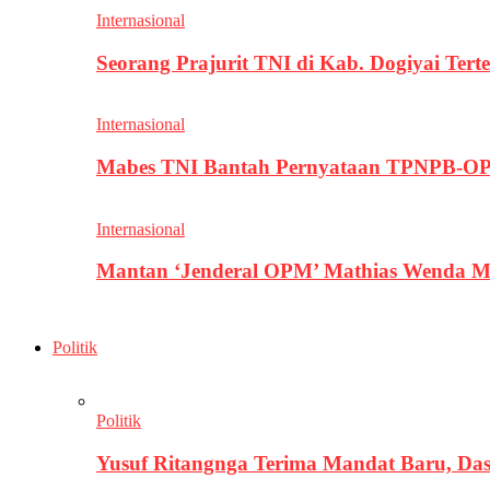
Internasional
Seorang Prajurit TNI di Kab. Dogiyai T
Internasional
Mabes TNI Bantah Pernyataan TPNPB-OPM
Internasional
Mantan ‘Jenderal OPM’ Mathias Wenda M
Politik
Politik
Yusuf Ritangnga Terima Mandat Baru, D