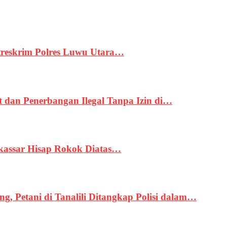
treskrim Polres Luwu Utara…
an Penerbangan Ilegal Tanpa Izin di…
kassar Hisap Rokok Diatas…
, Petani di Tanalili Ditangkap Polisi dalam…