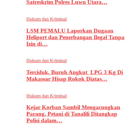
Satreskrim Polres Luwu Utara…
Hukum dan Kriminal
LSM PEMALU Laporkan Dugaan
Heliport dan Penerbangan Ilegal Tanpa
Izin di…
Hukum dan Kriminal
Terciduk, Buruh Angkut LPG 3 Kg Di
Makassar Hisap Rokok Diatas…
Hukum dan Kriminal
Kejar Korban Sambil Mengacungkan
Parang, Petani di Tanalili Ditangkap
Polisi dalam…