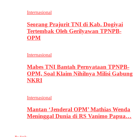
Internasional
Seorang Prajurit TNI di Kab. Dogiyai
Tertembak Oleh Gerilyawan TPNPB-
OPM
Internasional
Mabes TNI Bantah Pernyataan TPNPB-
OPM, Soal Klaim Nihilnya Milisi Gabung
NKRI
Internasional
Mantan ‘Jenderal OPM’ Mathias Wenda
Meninggal Dunia di RS Vanimo Papua…