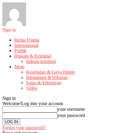
Sign in
Berita Utama
Internasional
Politik
Hukum & Kriminal
hukum kriminal
More
Kesehatan & Gaya Hidup
Infotaimen & Hiburan
Sains & Teknologi
Video
Sign in
Welcome!
Log into your account
your username
your password
Forgot your password?
Password recovery