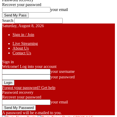
Recover your password
your email
Search
Saturday, August 8, 2026
Sign in / Join
Live Streaming
About Us
Contact Us
Sign in
Welcome! Log into your account
your username
your password
Forgot your password? Get help
Password recovery
Recover your password
your email
A password will be e-mailed to you.