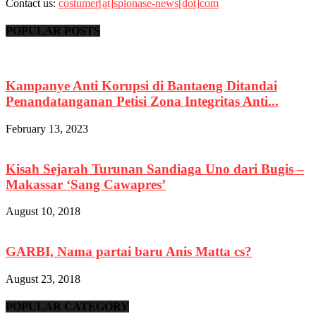
Contact us:
costumer[at]spionase-news[dot]com
POPULAR POSTS
Kampanye Anti Korupsi di Bantaeng Ditandai
Penandatanganan Petisi Zona Integritas Anti...
February 13, 2023
Kisah Sejarah Turunan Sandiaga Uno dari Bugis –
Makassar ‘Sang Cawapres’
August 10, 2018
GARBI, Nama partai baru Anis Matta cs?
August 23, 2018
POPULAR CATEGORY