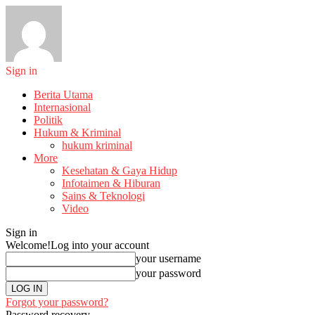
Sign in
Berita Utama
Internasional
Politik
Hukum & Kriminal
hukum kriminal
More
Kesehatan & Gaya Hidup
Infotaimen & Hiburan
Sains & Teknologi
Video
Sign in
Welcome!
Log into your account
your username
your password
Forgot your password?
Password recovery