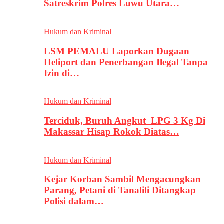
Satreskrim Polres Luwu Utara…
Hukum dan Kriminal
LSM PEMALU Laporkan Dugaan
Heliport dan Penerbangan Ilegal Tanpa
Izin di…
Hukum dan Kriminal
Terciduk, Buruh Angkut LPG 3 Kg Di
Makassar Hisap Rokok Diatas…
Hukum dan Kriminal
Kejar Korban Sambil Mengacungkan
Parang, Petani di Tanalili Ditangkap
Polisi dalam…