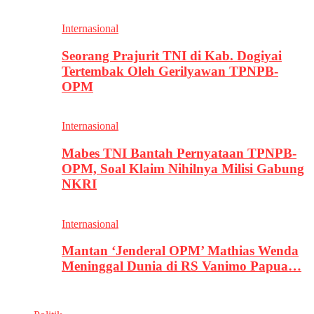
Internasional
Seorang Prajurit TNI di Kab. Dogiyai
Tertembak Oleh Gerilyawan TPNPB-
OPM
Internasional
Mabes TNI Bantah Pernyataan TPNPB-
OPM, Soal Klaim Nihilnya Milisi Gabung
NKRI
Internasional
Mantan ‘Jenderal OPM’ Mathias Wenda
Meninggal Dunia di RS Vanimo Papua…