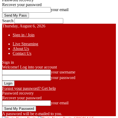
Recover your password
your email
Search
Thursday, August 6, 2026
Sign in / Join
Live Streaming
About Us
Contact Us
Sign in
Welcome! Log into your account
your username
your password
Forgot your password? Get help
Password recovery
Recover your password
your email
A password will be e-mailed to you.