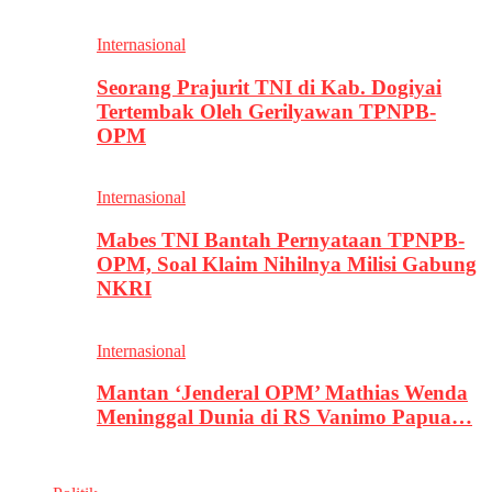
Internasional
Seorang Prajurit TNI di Kab. Dogiyai
Tertembak Oleh Gerilyawan TPNPB-
OPM
Internasional
Mabes TNI Bantah Pernyataan TPNPB-
OPM, Soal Klaim Nihilnya Milisi Gabung
NKRI
Internasional
Mantan ‘Jenderal OPM’ Mathias Wenda
Meninggal Dunia di RS Vanimo Papua…