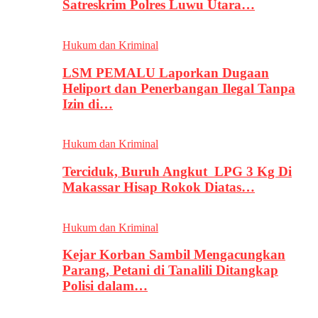
Satreskrim Polres Luwu Utara…
Hukum dan Kriminal
LSM PEMALU Laporkan Dugaan
Heliport dan Penerbangan Ilegal Tanpa
Izin di…
Hukum dan Kriminal
Terciduk, Buruh Angkut LPG 3 Kg Di
Makassar Hisap Rokok Diatas…
Hukum dan Kriminal
Kejar Korban Sambil Mengacungkan
Parang, Petani di Tanalili Ditangkap
Polisi dalam…