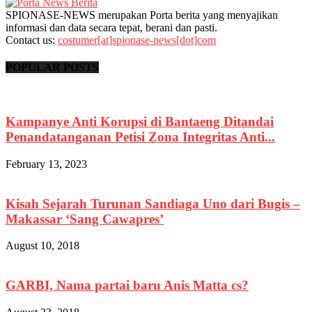
SPIONASE-NEWS merupakan Porta berita yang menyajikan
informasi dan data secara tepat, berani dan pasti.
Contact us:
costumer[at]spionase-news[dot]com
POPULAR POSTS
Kampanye Anti Korupsi di Bantaeng Ditandai
Penandatanganan Petisi Zona Integritas Anti...
February 13, 2023
Kisah Sejarah Turunan Sandiaga Uno dari Bugis –
Makassar ‘Sang Cawapres’
August 10, 2018
GARBI, Nama partai baru Anis Matta cs?