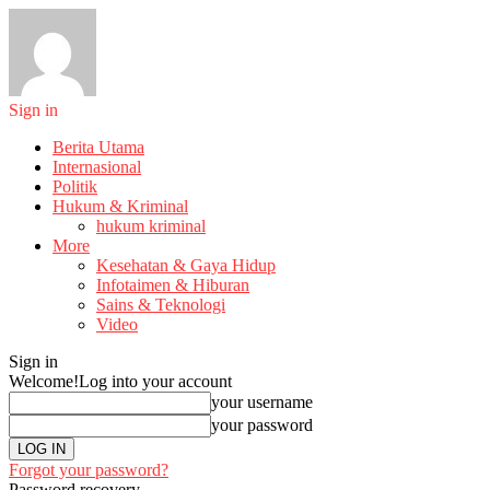
Sign in
Berita Utama
Internasional
Politik
Hukum & Kriminal
hukum kriminal
More
Kesehatan & Gaya Hidup
Infotaimen & Hiburan
Sains & Teknologi
Video
Sign in
Welcome!
Log into your account
your username
your password
Forgot your password?
Password recovery