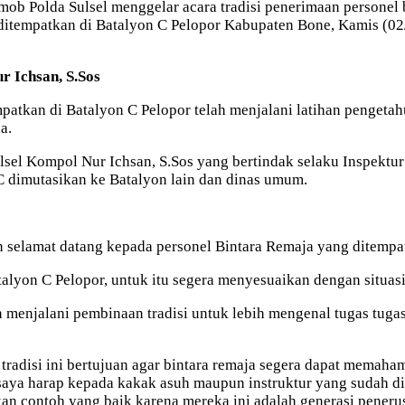
mob Polda Sulsel menggelar acara tradisi penerimaan personel 
 ditempatkan di Batalyon C Pelopor Kabupaten Bone, Kamis (02
r Ichsan, S.Sos
mpatkan di Batalyon C Pelopor telah menjalani latihan pengeta
a.
sel Kompol Nur Ichsan, S.Sos yang bertindak selaku Inspektur
C dimutasikan ke Batalyon lain dan dinas umum.
elamat datang kepada personel Bintara Remaja yang ditempat
alyon C Pelopor, untuk itu segera menyesuaikan dengan situasi 
n menjalani pembinaan tradisi untuk lebih mengenal tugas tug
n tradisi ini bertujuan agar bintara remaja segera dapat mema
, saya harap kepada kakak asuh maupun instruktur yang sudah 
ikan contoh yang baik karena mereka ini adalah generasi pene