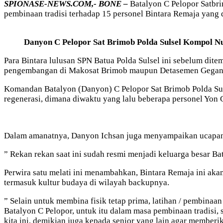
SPIONASE-NEWS.COM,- BONE –
Batalyon C Pelopor Satbri
pembinaan tradisi terhadap 15 personel Bintara Remaja yang
Danyon C Pelopor Sat Brimob Polda Sulsel Kompol Nu
Para Bintara lulusan SPN Batua Polda Sulsel ini sebelum dite
pengembangan di Makosat Brimob maupun Detasemen Gegan
Komandan Batalyon (Danyon) C Pelopor Sat Brimob Polda Sul
regenerasi, dimana diwaktu yang lalu beberapa personel Yon 
Dalam amanatnya, Danyon Ichsan juga menyampaikan ucapan s
” Rekan rekan saat ini sudah resmi menjadi keluarga besar Bat
Perwira satu melati ini menambahkan, Bintara Remaja ini aka
termasuk kultur budaya di wilayah backupnya.
” Selain untuk membina fisik tetap prima, latihan / pembinaa
Batalyon C Pelopor, untuk itu dalam masa pembinaan tradisi
kita ini, demikian juga kepada senior yang lain agar member