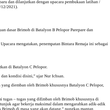
baru dan dilanjutkan dengan upacara pembukaan latihan /
/12/2021).
huan dasar Brimob di Batalyon B Pelopor Parepare dan
 Upacara mengatakan, penempatan Bintara Remaja ini sebagai
kan di Batalyon C Pelopor.
dan kondisi disini,” ujar Nur Ichsan.
as yang diemban oleh Brimob khususnya Batalyon C Pelopor,
hami tugas – tugas yang diEmban oleh Brimob khususnya di
ditunjuk agar bekerja maksimal dalam mengarahkan adik-adik
rus Brimob di masa yang akan datang,” pungkas mantan