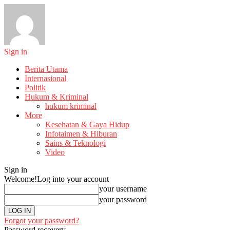
Sign in
Berita Utama
Internasional
Politik
Hukum & Kriminal
hukum kriminal
More
Kesehatan & Gaya Hidup
Infotaimen & Hiburan
Sains & Teknologi
Video
Sign in
Welcome!
Log into your account
your username
your password
Forgot your password?
Password recovery