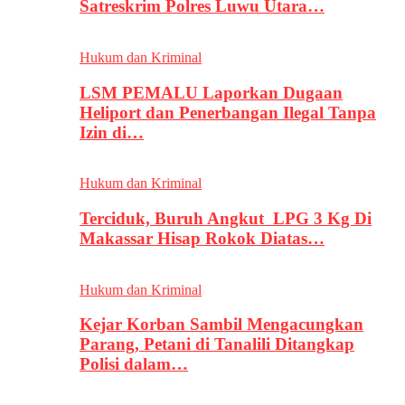
Satreskrim Polres Luwu Utara…
Hukum dan Kriminal
LSM PEMALU Laporkan Dugaan
Heliport dan Penerbangan Ilegal Tanpa
Izin di…
Hukum dan Kriminal
Terciduk, Buruh Angkut LPG 3 Kg Di
Makassar Hisap Rokok Diatas…
Hukum dan Kriminal
Kejar Korban Sambil Mengacungkan
Parang, Petani di Tanalili Ditangkap
Polisi dalam…