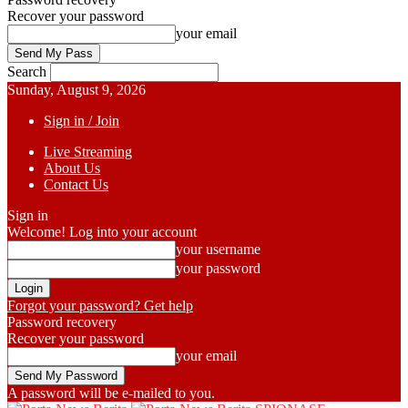
Recover your password
your email
Search
Sunday, August 9, 2026
Sign in / Join
Live Streaming
About Us
Contact Us
Sign in
Welcome! Log into your account
your username
your password
Forgot your password? Get help
Password recovery
Recover your password
your email
A password will be e-mailed to you.