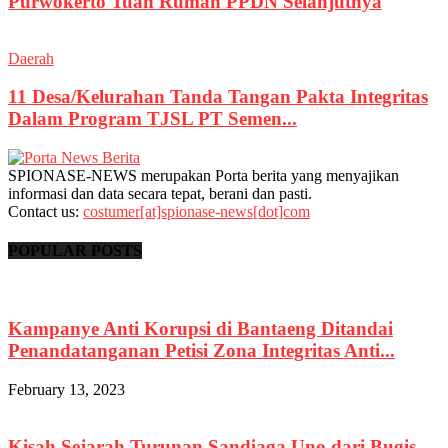
Purwokerto Tuan Rumah PPDN Selanjutnya
Daerah
11 Desa/Kelurahan Tanda Tangan Pakta Integritas
Dalam Program TJSL PT Semen...
SPIONASE-NEWS merupakan Porta berita yang menyajikan
informasi dan data secara tepat, berani dan pasti.
Contact us:
costumer[at]spionase-news[dot]com
POPULAR POSTS
Kampanye Anti Korupsi di Bantaeng Ditandai
Penandatanganan Petisi Zona Integritas Anti...
February 13, 2023
Kisah Sejarah Turunan Sandiaga Uno dari Bugis –