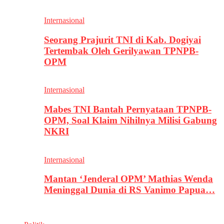
Internasional
Seorang Prajurit TNI di Kab. Dogiyai
Tertembak Oleh Gerilyawan TPNPB-
OPM
Internasional
Mabes TNI Bantah Pernyataan TPNPB-
OPM, Soal Klaim Nihilnya Milisi Gabung
NKRI
Internasional
Mantan ‘Jenderal OPM’ Mathias Wenda
Meninggal Dunia di RS Vanimo Papua…