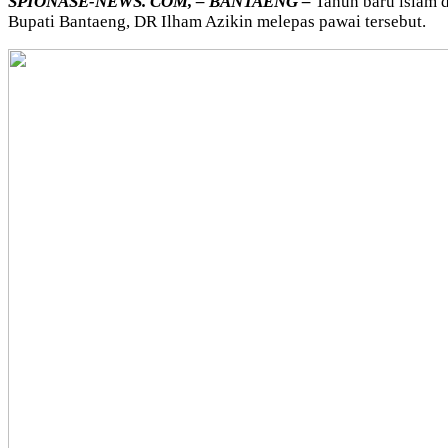
SPIONASE-NEWS. COM, – BANTAENG –
Tahun baru islam d
Bupati Bantaeng, DR Ilham Azikin melepas pawai tersebut.