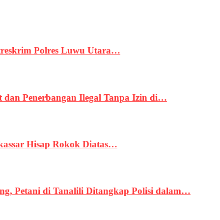
treskrim Polres Luwu Utara…
an Penerbangan Ilegal Tanpa Izin di…
kassar Hisap Rokok Diatas…
, Petani di Tanalili Ditangkap Polisi dalam…