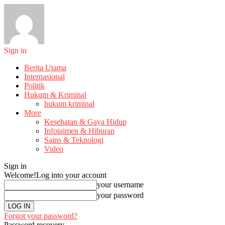
Sign in
Berita Utama
Internasional
Politik
Hukum & Kriminal
hukum kriminal
More
Kesehatan & Gaya Hidup
Infotaimen & Hiburan
Sains & Teknologi
Video
Sign in
Welcome!
Log into your account
your username
your password
Forgot your password?
Password recovery