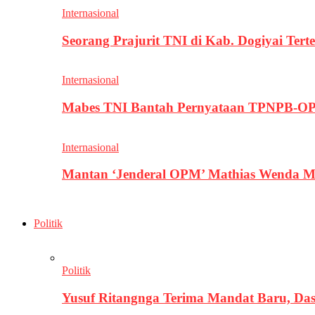
Internasional
Seorang Prajurit TNI di Kab. Dogiyai T
Internasional
Mabes TNI Bantah Pernyataan TPNPB-OPM
Internasional
Mantan ‘Jenderal OPM’ Mathias Wenda M
Politik
Politik
Yusuf Ritangnga Terima Mandat Baru, D