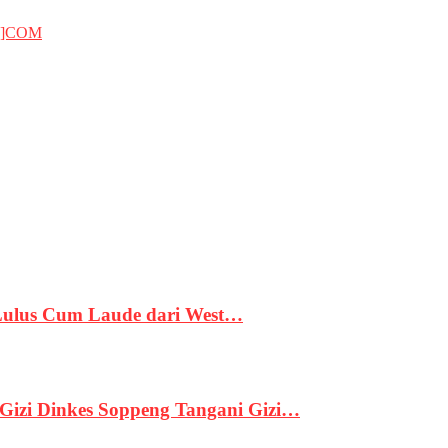
T]COM
 Lulus Cum Laude dari West…
izi Dinkes Soppeng Tangani Gizi…