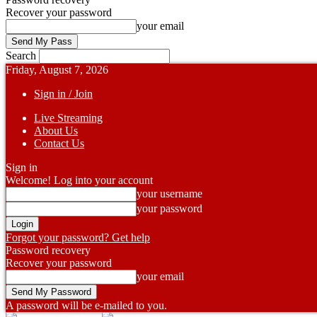
Recover your password
your email
Search
Friday, August 7, 2026
Sign in / Join
Live Streaming
About Us
Contact Us
Sign in
Welcome! Log into your account
your username
your password
Forgot your password? Get help
Password recovery
Recover your password
your email
A password will be e-mailed to you.