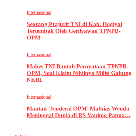
Internasional
Seorang Prajurit TNI di Kab. Dogiyai
Tertembak Oleh Gerilyawan TPNPB-
OPM
Internasional
Mabes TNI Bantah Pernyataan TPNPB-
OPM, Soal Klaim Nihilnya Milisi Gabung
NKRI
Internasional
Mantan ‘Jenderal OPM’ Mathias Wenda
Meninggal Dunia di RS Vanimo Papua…