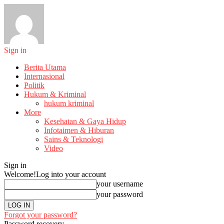
Sign in
Berita Utama
Internasional
Politik
Hukum & Kriminal
hukum kriminal
More
Kesehatan & Gaya Hidup
Infotaimen & Hiburan
Sains & Teknologi
Video
Sign in
Welcome!
Log into your account
your username
your password
Forgot your password?
Password recovery