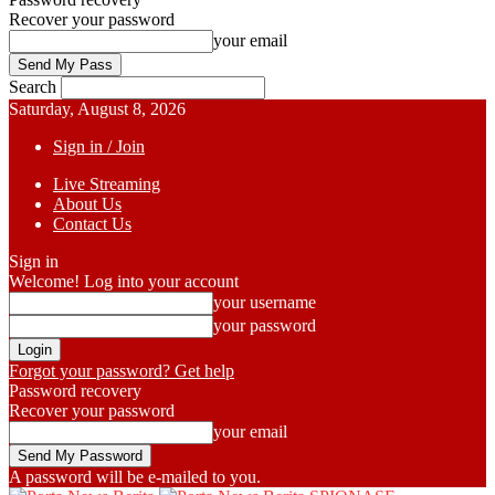
Recover your password
your email
Search
Saturday, August 8, 2026
Sign in / Join
Live Streaming
About Us
Contact Us
Sign in
Welcome! Log into your account
your username
your password
Forgot your password? Get help
Password recovery
Recover your password
your email
A password will be e-mailed to you.