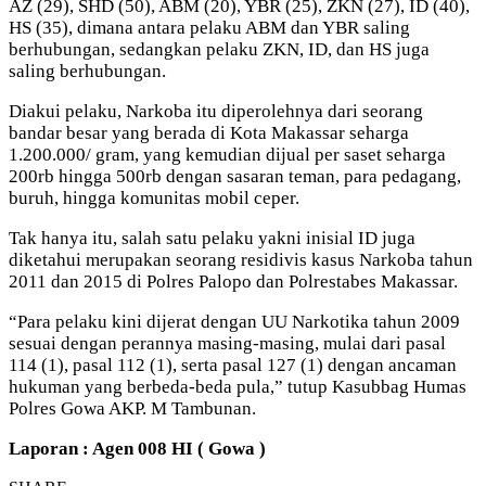
AZ (29), SHD (50), ABM (20), YBR (25), ZKN (27), ID (40),
HS (35), dimana antara pelaku ABM dan YBR saling
berhubungan, sedangkan pelaku ZKN, ID, dan HS juga
saling berhubungan.
Diakui pelaku, Narkoba itu diperolehnya dari seorang
bandar besar yang berada di Kota Makassar seharga
1.200.000/ gram, yang kemudian dijual per saset seharga
200rb hingga 500rb dengan sasaran teman, para pedagang,
buruh, hingga komunitas mobil ceper.
Tak hanya itu, salah satu pelaku yakni inisial ID juga
diketahui merupakan seorang residivis kasus Narkoba tahun
2011 dan 2015 di Polres Palopo dan Polrestabes Makassar.
“Para pelaku kini dijerat dengan UU Narkotika tahun 2009
sesuai dengan perannya masing-masing, mulai dari pasal
114 (1), pasal 112 (1), serta pasal 127 (1) dengan ancaman
hukuman yang berbeda-beda pula,” tutup Kasubbag Humas
Polres Gowa AKP. M Tambunan.
Laporan : Agen 008 HI ( Gowa )