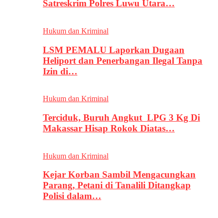
Satreskrim Polres Luwu Utara…
Hukum dan Kriminal
LSM PEMALU Laporkan Dugaan
Heliport dan Penerbangan Ilegal Tanpa
Izin di…
Hukum dan Kriminal
Terciduk, Buruh Angkut LPG 3 Kg Di
Makassar Hisap Rokok Diatas…
Hukum dan Kriminal
Kejar Korban Sambil Mengacungkan
Parang, Petani di Tanalili Ditangkap
Polisi dalam…