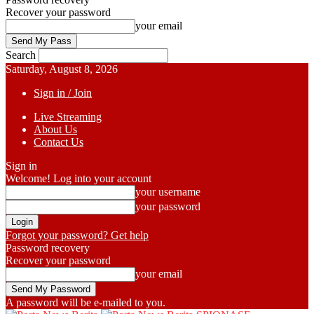
Recover your password
your email
Search
Saturday, August 8, 2026
Sign in / Join
Live Streaming
About Us
Contact Us
Sign in
Welcome! Log into your account
your username
your password
Forgot your password? Get help
Password recovery
Recover your password
your email
A password will be e-mailed to you.