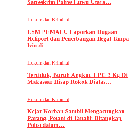
Satreskrim Polres Luwu Utara…
Hukum dan Kriminal
LSM PEMALU Laporkan Dugaan
Heliport dan Penerbangan Ilegal Tanpa
Izin di…
Hukum dan Kriminal
Terciduk, Buruh Angkut LPG 3 Kg Di
Makassar Hisap Rokok Diatas…
Hukum dan Kriminal
Kejar Korban Sambil Mengacungkan
Parang, Petani di Tanalili Ditangkap
Polisi dalam…