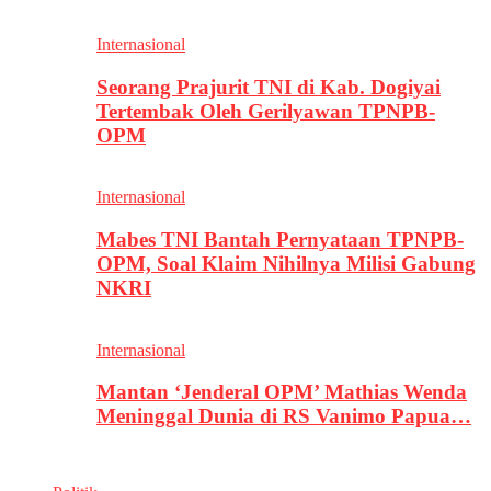
Internasional
Seorang Prajurit TNI di Kab. Dogiyai
Tertembak Oleh Gerilyawan TPNPB-
OPM
Internasional
Mabes TNI Bantah Pernyataan TPNPB-
OPM, Soal Klaim Nihilnya Milisi Gabung
NKRI
Internasional
Mantan ‘Jenderal OPM’ Mathias Wenda
Meninggal Dunia di RS Vanimo Papua…