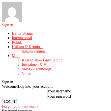
Sign in
Berita Utama
Internasional
Politik
Hukum & Kriminal
hukum kriminal
More
Kesehatan & Gaya Hidup
Infotaimen & Hiburan
Sains & Teknologi
Video
Sign in
Welcome!
Log into your account
your username
your password
Forgot your password?
Password recovery