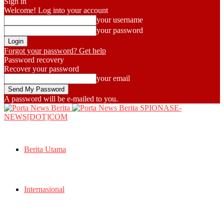
Sign in
Welcome! Log into your account
your username
your password
Forgot your password? Get help
Password recovery
Recover your password
your email
A password will be e-mailed to you.
SPIONASE-
NEWS[DOT]COM
Berita Utama
Internasional