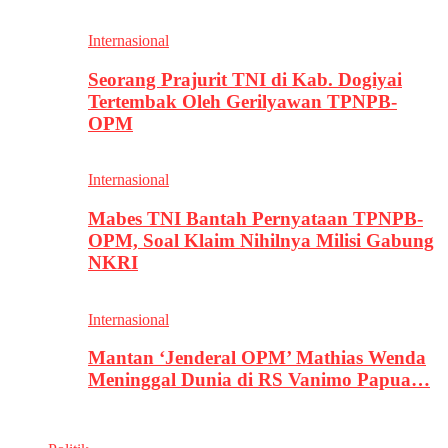
Internasional
Seorang Prajurit TNI di Kab. Dogiyai
Tertembak Oleh Gerilyawan TPNPB-
OPM
Internasional
Mabes TNI Bantah Pernyataan TPNPB-
OPM, Soal Klaim Nihilnya Milisi Gabung
NKRI
Internasional
Mantan ‘Jenderal OPM’ Mathias Wenda
Meninggal Dunia di RS Vanimo Papua…