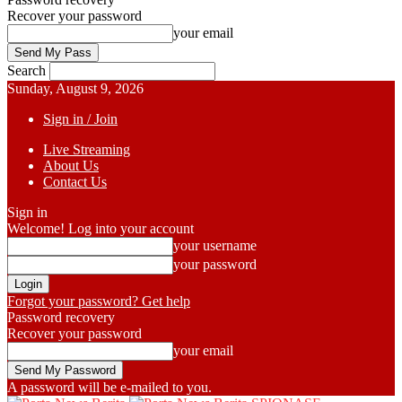
Recover your password
your email
Search
Sunday, August 9, 2026
Sign in / Join
Live Streaming
About Us
Contact Us
Sign in
Welcome! Log into your account
your username
your password
Forgot your password? Get help
Password recovery
Recover your password
your email
A password will be e-mailed to you.