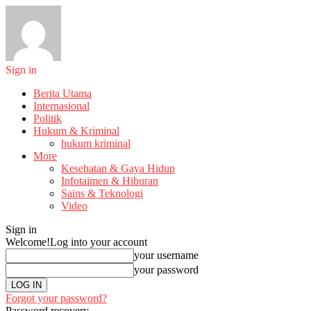
Sign in
Berita Utama
Internasional
Politik
Hukum & Kriminal
hukum kriminal
More
Kesehatan & Gaya Hidup
Infotaimen & Hiburan
Sains & Teknologi
Video
Sign in
Welcome!
Log into your account
your username
your password
Forgot your password?
Password recovery