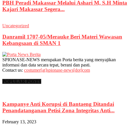
PBH Peradi Makassar Melalui Ashari M, S.H Minta
Kajari Makassar Segera...
Uncategorized
Danramil 1707-05/Merauke Beri Materi Wawasan
Kebangsaan di SMAN 1
SPIONASE-NEWS merupakan Porta berita yang menyajikan
informasi dan data secara tepat, berani dan pasti.
Contact us:
costumer[at]spionase-news[dot]com
POPULAR POSTS
Kampanye Anti Korupsi di Bantaeng Ditandai
Penandatanganan Petisi Zona Integritas Anti...
February 13, 2023