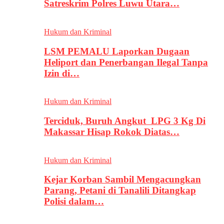
Satreskrim Polres Luwu Utara…
Hukum dan Kriminal
LSM PEMALU Laporkan Dugaan
Heliport dan Penerbangan Ilegal Tanpa
Izin di…
Hukum dan Kriminal
Terciduk, Buruh Angkut LPG 3 Kg Di
Makassar Hisap Rokok Diatas…
Hukum dan Kriminal
Kejar Korban Sambil Mengacungkan
Parang, Petani di Tanalili Ditangkap
Polisi dalam…