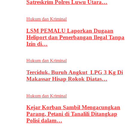
Satreskrim Polres Luwu Utara…
Hukum dan Kriminal
LSM PEMALU Laporkan Dugaan
Heliport dan Penerbangan Ilegal Tanpa
Izin di…
Hukum dan Kriminal
Terciduk, Buruh Angkut LPG 3 Kg Di
Makassar Hisap Rokok Diatas…
Hukum dan Kriminal
Kejar Korban Sambil Mengacungkan
Parang, Petani di Tanalili Ditangkap
Polisi dalam…