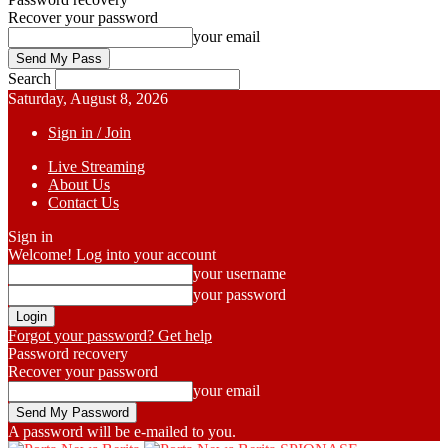
Recover your password
your email
Search
Saturday, August 8, 2026
Sign in / Join
Live Streaming
About Us
Contact Us
Sign in
Welcome! Log into your account
your username
your password
Forgot your password? Get help
Password recovery
Recover your password
your email
A password will be e-mailed to you.