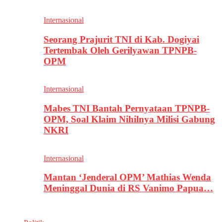
Internasional
Seorang Prajurit TNI di Kab. Dogiyai
Tertembak Oleh Gerilyawan TPNPB-
OPM
Internasional
Mabes TNI Bantah Pernyataan TPNPB-
OPM, Soal Klaim Nihilnya Milisi Gabung
NKRI
Internasional
Mantan ‘Jenderal OPM’ Mathias Wenda
Meninggal Dunia di RS Vanimo Papua…