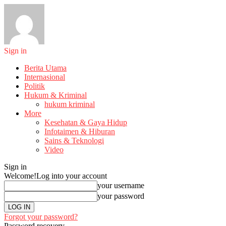
Sign in
Berita Utama
Internasional
Politik
Hukum & Kriminal
hukum kriminal
More
Kesehatan & Gaya Hidup
Infotaimen & Hiburan
Sains & Teknologi
Video
Sign in
Welcome!
Log into your account
your username
your password
Forgot your password?
Password recovery