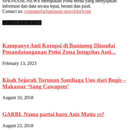
SPIONASE-NEWS merupakan Porta berita yang menyajikan
informasi dan data secara tepat, berani dan pasti.
Contact us:
costumer[at]spionase-news[dot]com
POPULAR POSTS
Kampanye Anti Korupsi di Bantaeng Ditandai
Penandatanganan Petisi Zona Integritas Anti...
February 13, 2023
Kisah Sejarah Turunan Sandiaga Uno dari Bugis –
Makassar ‘Sang Cawapres’
August 10, 2018
GARBI, Nama partai baru Anis Matta cs?
August 23, 2018