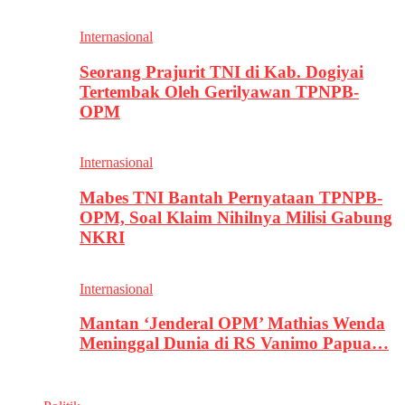
Internasional
Seorang Prajurit TNI di Kab. Dogiyai
Tertembak Oleh Gerilyawan TPNPB-
OPM
Internasional
Mabes TNI Bantah Pernyataan TPNPB-
OPM, Soal Klaim Nihilnya Milisi Gabung
NKRI
Internasional
Mantan ‘Jenderal OPM’ Mathias Wenda
Meninggal Dunia di RS Vanimo Papua…