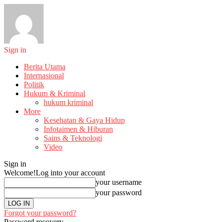
Sign in
Berita Utama
Internasional
Politik
Hukum & Kriminal
hukum kriminal
More
Kesehatan & Gaya Hidup
Infotaimen & Hiburan
Sains & Teknologi
Video
Sign in
Welcome!
Log into your account
your username
your password
Forgot your password?
Password recovery