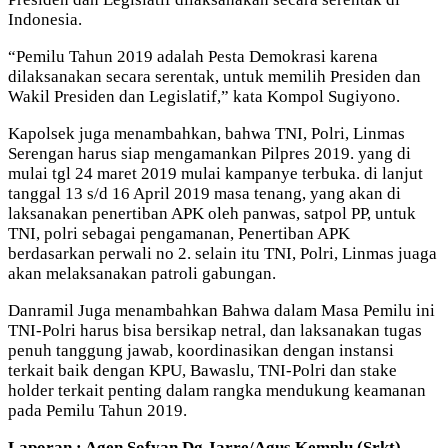
Indonesia.
“Pemilu Tahun 2019 adalah Pesta Demokrasi karena
dilaksanakan secara serentak, untuk memilih Presiden dan
Wakil Presiden dan Legislatif,” kata Kompol Sugiyono.
Kapolsek juga menambahkan, bahwa TNI, Polri, Linmas
Serengan harus siap mengamankan Pilpres 2019. yang di
mulai tgl 24 maret 2019 mulai kampanye terbuka. di lanjut
tanggal 13 s/d 16 April 2019 masa tenang, yang akan di
laksanakan penertiban APK oleh panwas, satpol PP, untuk
TNI, polri sebagai pengamanan, Penertiban APK
berdasarkan perwali no 2. selain itu TNI, Polri, Linmas juaga
akan melaksanakan patroli gabungan.
Danramil Juga menambahkan Bahwa dalam Masa Pemilu ini
TNI-Polri harus bisa bersikap netral, dan laksanakan tugas
penuh tanggung jawab, koordinasikan dengan instansi
terkait baik dengan KPU, Bawaslu, TNI-Polri dan stake
holder terkait penting dalam rangka mendukung keamanan
pada Pemilu Tahun 2019.
Laporan : Agen Sofyan Dg.Jarre/Agus Kemplu (Srkt)