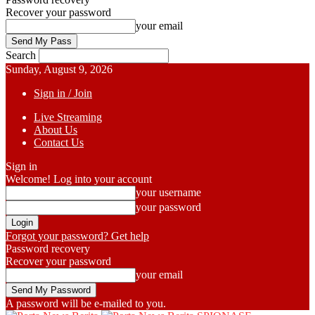
Recover your password
your email
Search
Sunday, August 9, 2026
Sign in / Join
Live Streaming
About Us
Contact Us
Sign in
Welcome! Log into your account
your username
your password
Forgot your password? Get help
Password recovery
Recover your password
your email
A password will be e-mailed to you.