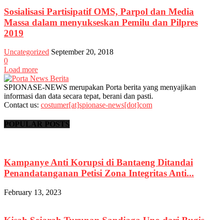
Sosialisasi Partisipatif OMS, Parpol dan Media
Massa dalam menyukseskan Pemilu dan Pilpres
2019
Uncategorized
September 20, 2018
0
Load more
SPIONASE-NEWS merupakan Porta berita yang menyajikan
informasi dan data secara tepat, berani dan pasti.
Contact us:
costumer[at]spionase-news[dot]com
POPULAR POSTS
Kampanye Anti Korupsi di Bantaeng Ditandai
Penandatanganan Petisi Zona Integritas Anti...
February 13, 2023