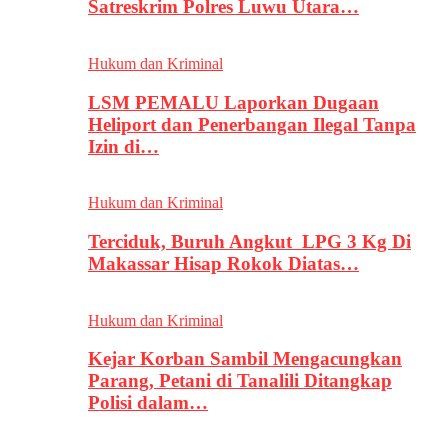
Satreskrim Polres Luwu Utara…
Hukum dan Kriminal
LSM PEMALU Laporkan Dugaan
Heliport dan Penerbangan Ilegal Tanpa
Izin di…
Hukum dan Kriminal
Terciduk, Buruh Angkut LPG 3 Kg Di
Makassar Hisap Rokok Diatas…
Hukum dan Kriminal
Kejar Korban Sambil Mengacungkan
Parang, Petani di Tanalili Ditangkap
Polisi dalam…