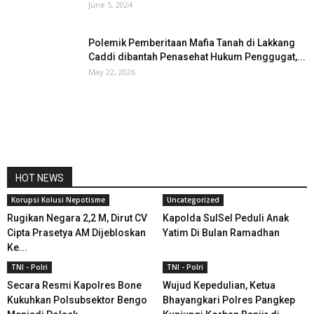
June 5, 2024
Polemik Pemberitaan Mafia Tanah di Lakkang
Caddi dibantah Penasehat Hukum Penggugat,...
May 22, 2026
HOT NEWS
Korupsi Kolusi Nepotisme
Uncategorized
Rugikan Negara 2,2 M, Dirut CV
Kapolda SulSel Peduli Anak
Cipta Prasetya AM Dijebloskan
Yatim Di Bulan Ramadhan
Ke...
TNI - Polri
TNI - Polri
Secara Resmi Kapolres Bone
Wujud Kepedulian, Ketua
Kukuhkan Polsubsektor Bengo
Bhayangkari Polres Pangkep