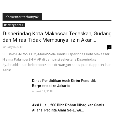
Komentar terbanyak
Uncategorized
Disperindag Kota Makassar Tegaskan, Gudang
dan Miras Tidak Mempunyai izin Akan...
January 8, 2019
0
SPIONASE-NEWS.COM,-MAKASSAR- Kadis Disperindag Kota Makassar
Nielma Palamba SH.M AP di dampingi sekertaris Disperindag
Syahruddin dan beberapa Kabid di ruangan kadis jalan Rappocini hari
senin...
Dinas Pendidikan Aceh Kirim Pendidik
Berprestasi ke Jakarta
August 11, 2018
Aksi Hijau, 200 Bibit Pohon Dibagikan Gratis
Aliansi Pecinta Alam Se-Luwu...