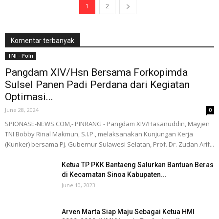
1
2
Komentar terbanyak
TNI - Polri
Pangdam XIV/Hsn Bersama Forkopimda
Sulsel Panen Padi Perdana dari Kegiatan
Optimasi...
June 28, 2024
0
SPIONASE-NEWS.COM,- PINRANG - Pangdam XIV/Hasanuddin, Mayjen
TNI Bobby Rinal Makmun, S.I.P., melaksanakan Kunjungan Kerja
(Kunker) bersama Pj. Gubernur Sulawesi Selatan, Prof. Dr. Zudan Arif...
Ketua TP PKK Bantaeng Salurkan Bantuan Beras
di Kecamatan Sinoa Kabupaten...
June 10, 2023
Arven Marta Siap Maju Sebagai Ketua HMI