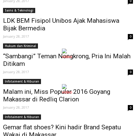
January 28, 2017
0
Sains & Teknologi
LDK BEM Fisipol Unibos Ajak Mahasiswa
Bijak Bermedia
January 28, 2017
0
Hukum dan Kriminal
“Sambangi” Teman Nongkrong, Pria Ini Malah
Ditikam
January 28, 2017
0
Infotaiment & Hiburan
Malam ini, Miss Populer 2016 Goyang
Makassar di Redliq Clarion
January 28, 2017
0
Infotaiment & Hiburan
Gemar flat shoes? Kini hadir Brand Sepatu
Wakai di Makassar