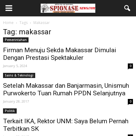
Home
Tags
Makassar
Tag: makassar
Pemerintahan
Firman Menuju Sekda Makassar Dimulai
Dengan Prestasi Spektakuler
January 5, 2024
0
Sains & Teknologi
Setelah Makassar dan Banjarmasin, Unismuh
Purwokerto Tuan Rumah PPDN Selanjutnya
January 28, 2017
0
Politik
Terkait IKA, Rektor UNM: Saya Belum Pernah
Terbitkan SK