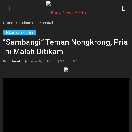
Home
Hukum dan Kriminal
Hukum dan Kriminal
“Sambangi” Teman Nongkrong, Pria
Ini Malah Ditikam
By
nfloval
-
January 28, 2017
922
0