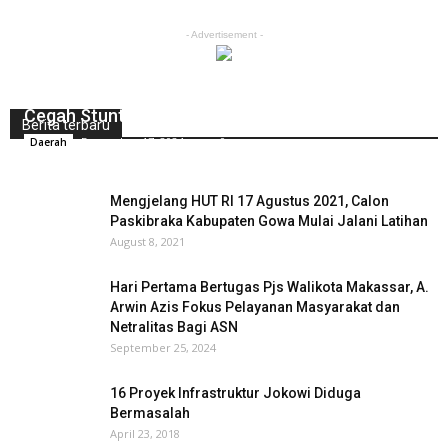
- Advertisement -
Unicef Dan Jenewa Dorong Kolaborasi Pemda
Barru, Nakes, Serta Tokoh Masyarakat Untuk
Cegah Stunting
Berita terbaru
December 17, 2024
0
Daerah
Mengjelang HUT RI 17 Agustus 2021, Calon
Paskibraka Kabupaten Gowa Mulai Jalani Latihan
August 8, 2021
Hari Pertama Bertugas Pjs Walikota Makassar, A.
Arwin Azis Fokus Pelayanan Masyarakat dan
Netralitas Bagi ASN
September 25, 2024
16 Proyek Infrastruktur Jokowi Diduga
Bermasalah
April 23, 2018