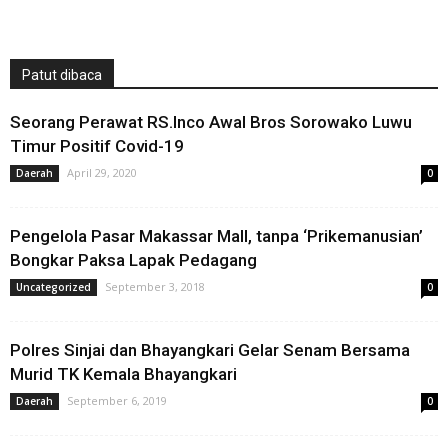
Patut dibaca
Seorang Perawat RS.Inco Awal Bros Sorowako Luwu
Timur Positif Covid-19
April 29, 2020
Daerah
0
Pengelola Pasar Makassar Mall, tanpa ‘Prikemanusian’
Bongkar Paksa Lapak Pedagang
September 3, 2018
Uncategorized
0
Polres Sinjai dan Bhayangkari Gelar Senam Bersama
Murid TK Kemala Bhayangkari
September 6, 2019
Daerah
0