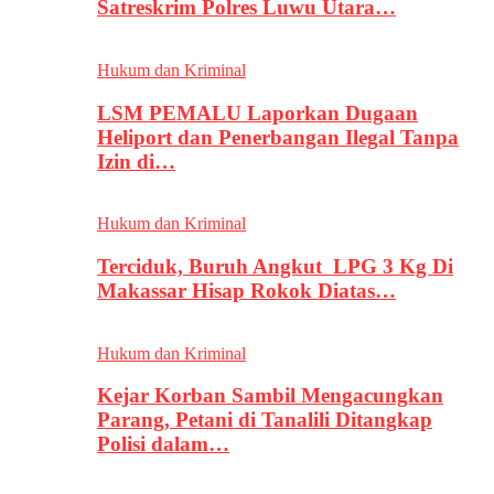
Satreskrim Polres Luwu Utara…
Hukum dan Kriminal
LSM PEMALU Laporkan Dugaan
Heliport dan Penerbangan Ilegal Tanpa
Izin di…
Hukum dan Kriminal
Terciduk, Buruh Angkut LPG 3 Kg Di
Makassar Hisap Rokok Diatas…
Hukum dan Kriminal
Kejar Korban Sambil Mengacungkan
Parang, Petani di Tanalili Ditangkap
Polisi dalam…