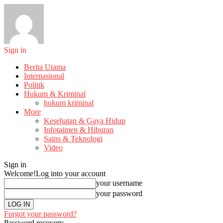
Sign in
Berita Utama
Internasional
Politik
Hukum & Kriminal
hukum kriminal
More
Kesehatan & Gaya Hidup
Infotaimen & Hiburan
Sains & Teknologi
Video
Sign in
Welcome!
Log into your account
your username
your password
Forgot your password?
Password recovery