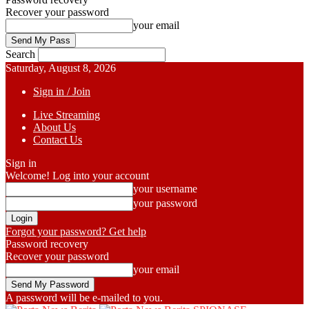
Recover your password
your email
Search
Saturday, August 8, 2026
Sign in / Join
Live Streaming
About Us
Contact Us
Sign in
Welcome! Log into your account
your username
your password
Forgot your password? Get help
Password recovery
Recover your password
your email
A password will be e-mailed to you.