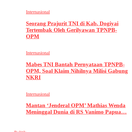
Internasional
Seorang Prajurit TNI di Kab. Dogiyai
Tertembak Oleh Gerilyawan TPNPB-
OPM
Internasional
Mabes TNI Bantah Pernyataan TPNPB-
OPM, Soal Klaim Nihilnya Milisi Gabung
NKRI
Internasional
Mantan ‘Jenderal OPM’ Mathias Wenda
Meninggal Dunia di RS Vanimo Papua…