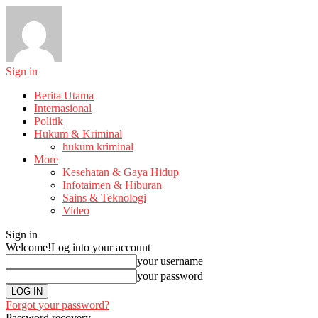
Sign in
Berita Utama
Internasional
Politik
Hukum & Kriminal
hukum kriminal
More
Kesehatan & Gaya Hidup
Infotaimen & Hiburan
Sains & Teknologi
Video
Sign in
Welcome!
Log into your account
your username
your password
Forgot your password?
Password recovery