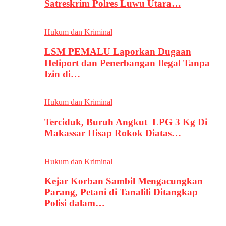
Satreskrim Polres Luwu Utara…
Hukum dan Kriminal
LSM PEMALU Laporkan Dugaan
Heliport dan Penerbangan Ilegal Tanpa
Izin di…
Hukum dan Kriminal
Terciduk, Buruh Angkut LPG 3 Kg Di
Makassar Hisap Rokok Diatas…
Hukum dan Kriminal
Kejar Korban Sambil Mengacungkan
Parang, Petani di Tanalili Ditangkap
Polisi dalam…