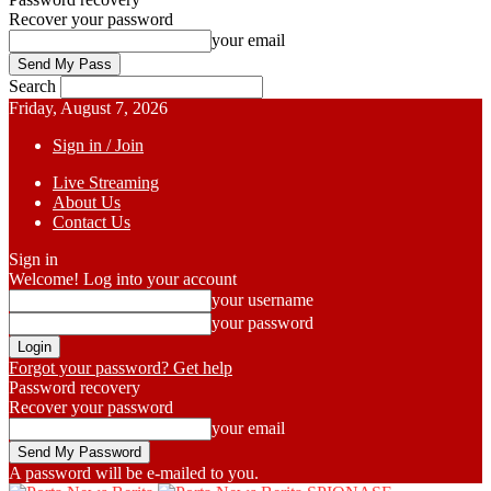
Recover your password
your email
Search
Friday, August 7, 2026
Sign in / Join
Live Streaming
About Us
Contact Us
Sign in
Welcome! Log into your account
your username
your password
Forgot your password? Get help
Password recovery
Recover your password
your email
A password will be e-mailed to you.