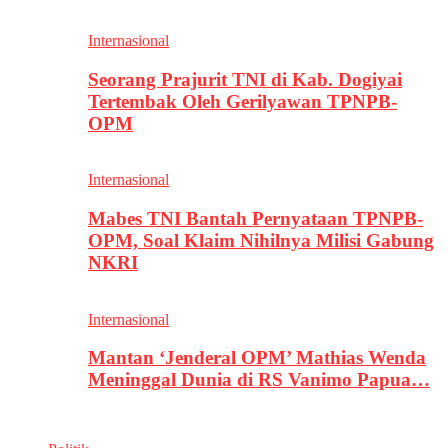
Internasional
Seorang Prajurit TNI di Kab. Dogiyai
Tertembak Oleh Gerilyawan TPNPB-
OPM
Internasional
Mabes TNI Bantah Pernyataan TPNPB-
OPM, Soal Klaim Nihilnya Milisi Gabung
NKRI
Internasional
Mantan ‘Jenderal OPM’ Mathias Wenda
Meninggal Dunia di RS Vanimo Papua…