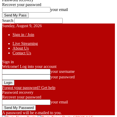
Recover your password
your email
Search
Sunday, August 9, 2026
Sign in / Join
Live Streaming
About Us
Contact Us
Sign in
Welcome! Log into your account
your username
your password
Forgot your password? Get help
Password recovery
Recover your password
your email
A password will be e-mailed to you.