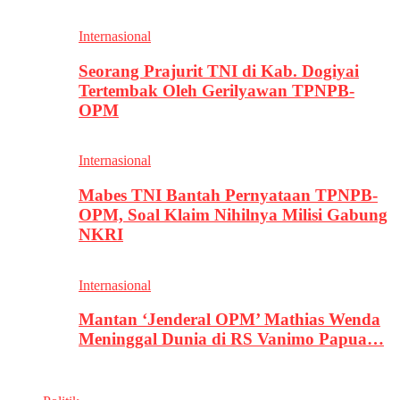
Internasional
Seorang Prajurit TNI di Kab. Dogiyai
Tertembak Oleh Gerilyawan TPNPB-
OPM
Internasional
Mabes TNI Bantah Pernyataan TPNPB-
OPM, Soal Klaim Nihilnya Milisi Gabung
NKRI
Internasional
Mantan ‘Jenderal OPM’ Mathias Wenda
Meninggal Dunia di RS Vanimo Papua…