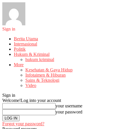
Sign in
Berita Utama
Internasional
Politik
Hukum & Kriminal
hukum kriminal
More
Kesehatan & Gaya Hidup
Infotaimen & Hiburan
Sains & Teknologi
Video
Sign in
Welcome!
Log into your account
your username
your password
Forgot your password?
Password recovery