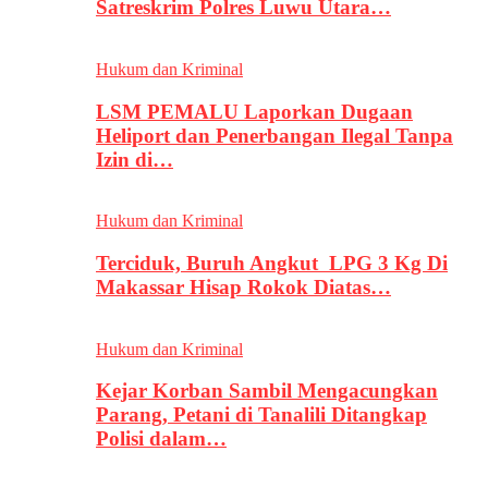
Satreskrim Polres Luwu Utara…
Hukum dan Kriminal
LSM PEMALU Laporkan Dugaan
Heliport dan Penerbangan Ilegal Tanpa
Izin di…
Hukum dan Kriminal
Terciduk, Buruh Angkut LPG 3 Kg Di
Makassar Hisap Rokok Diatas…
Hukum dan Kriminal
Kejar Korban Sambil Mengacungkan
Parang, Petani di Tanalili Ditangkap
Polisi dalam…