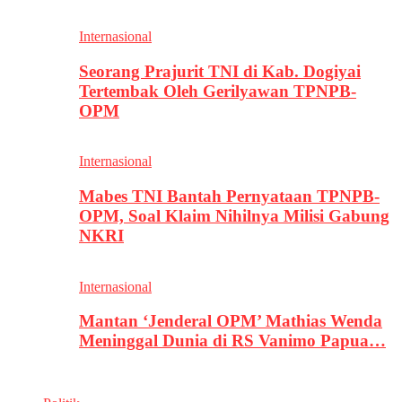
Internasional
Seorang Prajurit TNI di Kab. Dogiyai
Tertembak Oleh Gerilyawan TPNPB-
OPM
Internasional
Mabes TNI Bantah Pernyataan TPNPB-
OPM, Soal Klaim Nihilnya Milisi Gabung
NKRI
Internasional
Mantan ‘Jenderal OPM’ Mathias Wenda
Meninggal Dunia di RS Vanimo Papua…