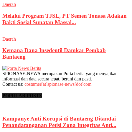
Daerah
Melalui Program TJSL, PT Semen Tonasa Adakan
Bakti Sosial Sunatan Massal...
Daerah
Kemana Dana Insedentil Damkar Pemkab
Bantaeng
SPIONASE-NEWS merupakan Porta berita yang menyajikan
informasi dan data secara tepat, berani dan pasti.
Contact us:
costumer[at]spionase-news[dot]com
POPULAR POSTS
Kampanye Anti Korupsi di Bantaeng Ditandai
Penandatanganan Petisi Zona Integritas Anti...