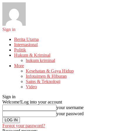
Sign in
Berita Utama
Internasional
Politik
Hukum & Kriminal
hukum kriminal
More
Kesehatan & Gaya Hidup
Infotaimen & Hiburan
Sains & Teknologi
Video
Sign in
Welcome!
Log into your account
your username
your password
Forgot your password?
Password recovery