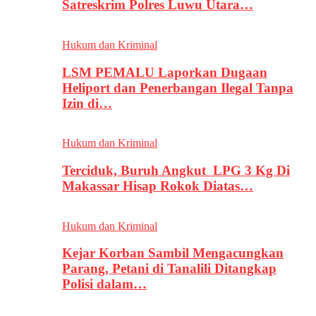
Satreskrim Polres Luwu Utara…
Hukum dan Kriminal
LSM PEMALU Laporkan Dugaan
Heliport dan Penerbangan Ilegal Tanpa
Izin di…
Hukum dan Kriminal
Terciduk, Buruh Angkut LPG 3 Kg Di
Makassar Hisap Rokok Diatas…
Hukum dan Kriminal
Kejar Korban Sambil Mengacungkan
Parang, Petani di Tanalili Ditangkap
Polisi dalam…