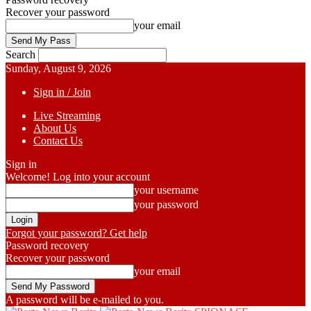
Recover your password
your email
Search
Sunday, August 9, 2026
Sign in / Join
Live Streaming
About Us
Contact Us
Sign in
Welcome! Log into your account
your username
your password
Forgot your password? Get help
Password recovery
Recover your password
your email
A password will be e-mailed to you.