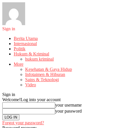
Sign in
Berita Utama
Internasional
Politik
Hukum & Kriminal
hukum kriminal
More
Kesehatan & Gaya Hidup
Infotaimen & Hiburan
Sains & Teknologi
Video
Sign in
Welcome!
Log into your account
your username
your password
Forgot your password?
Password recovery