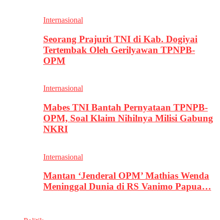
Internasional
Seorang Prajurit TNI di Kab. Dogiyai
Tertembak Oleh Gerilyawan TPNPB-
OPM
Internasional
Mabes TNI Bantah Pernyataan TPNPB-
OPM, Soal Klaim Nihilnya Milisi Gabung
NKRI
Internasional
Mantan ‘Jenderal OPM’ Mathias Wenda
Meninggal Dunia di RS Vanimo Papua…