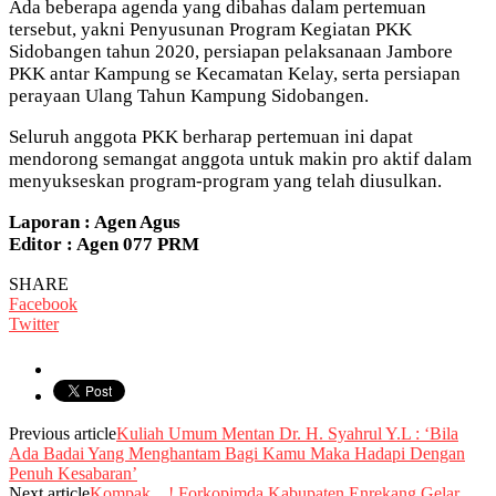
Ada beberapa agenda yang dibahas dalam pertemuan
tersebut, yakni Penyusunan Program Kegiatan PKK
Sidobangen tahun 2020, persiapan pelaksanaan Jambore
PKK antar Kampung se Kecamatan Kelay, serta persiapan
perayaan Ulang Tahun Kampung Sidobangen.
Seluruh anggota PKK berharap pertemuan ini dapat
mendorong semangat anggota untuk makin pro aktif dalam
menyukseskan program-program yang telah diusulkan.
Laporan : Agen Agus
Editor : Agen 077 PRM
SHARE
Facebook
Twitter
Previous article
Kuliah Umum Mentan Dr. H. Syahrul Y.L : ‘Bila
Ada Badai Yang Menghantam Bagi Kamu Maka Hadapi Dengan
Penuh Kesabaran’
Next article
Kompak…! Forkopimda Kabupaten Enrekang Gelar