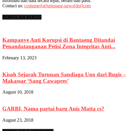
informasi dan data secara tepat, berani dan pasti.
Contact us:
costumer[at]spionase-news[dot]com
POPULAR POSTS
Kampanye Anti Korupsi di Bantaeng Ditandai
Penandatanganan Petisi Zona Integritas Anti...
February 13, 2023
Kisah Sejarah Turunan Sandiaga Uno dari Bugis –
Makassar ‘Sang Cawapres’
August 10, 2018
GARBI, Nama partai baru Anis Matta cs?
August 23, 2018