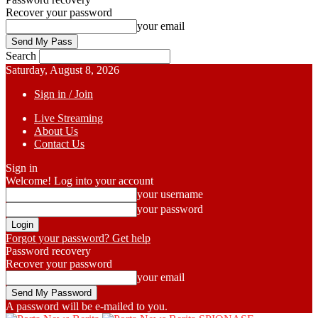
Recover your password
your email
Search
Saturday, August 8, 2026
Sign in / Join
Live Streaming
About Us
Contact Us
Sign in
Welcome! Log into your account
your username
your password
Forgot your password? Get help
Password recovery
Recover your password
your email
A password will be e-mailed to you.