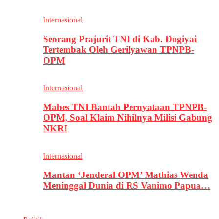
Internasional
Seorang Prajurit TNI di Kab. Dogiyai
Tertembak Oleh Gerilyawan TPNPB-
OPM
Internasional
Mabes TNI Bantah Pernyataan TPNPB-
OPM, Soal Klaim Nihilnya Milisi Gabung
NKRI
Internasional
Mantan ‘Jenderal OPM’ Mathias Wenda
Meninggal Dunia di RS Vanimo Papua…