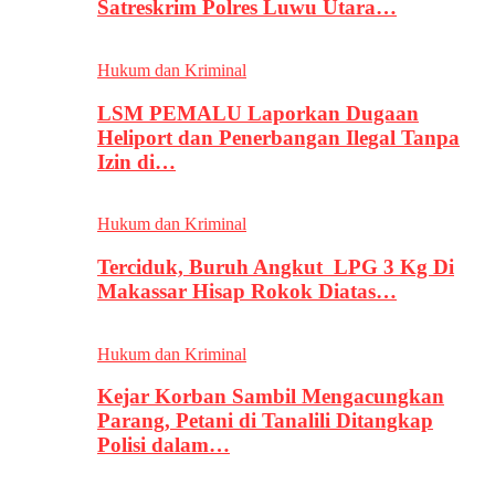
Satreskrim Polres Luwu Utara…
Hukum dan Kriminal
LSM PEMALU Laporkan Dugaan
Heliport dan Penerbangan Ilegal Tanpa
Izin di…
Hukum dan Kriminal
Terciduk, Buruh Angkut LPG 3 Kg Di
Makassar Hisap Rokok Diatas…
Hukum dan Kriminal
Kejar Korban Sambil Mengacungkan
Parang, Petani di Tanalili Ditangkap
Polisi dalam…