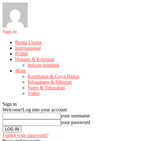
Sign in
Berita Utama
Internasional
Politik
Hukum & Kriminal
hukum kriminal
More
Kesehatan & Gaya Hidup
Infotaimen & Hiburan
Sains & Teknologi
Video
Sign in
Welcome!
Log into your account
your username
your password
Forgot your password?
Password recovery