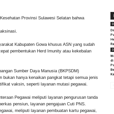
Kesehatan Provinsi Sulawesi Selatan bahwa
D
Di
aksinasi.
Pa
He
asyarakat Kabupaten Gowa khusus ASN yang sudah
Ra
D
rcepat pembentukan Herd Imunity atau kekebalan
Wa
di
P
Be
mbangan Sumber Daya Manusia (BKPSDM)
Ka
 bukan hanya kenaikan pangkat tetapi semua jenis
ikat vaksin, seperti layanan mutasi pegawai.
teraan Pegawai meliputi layanan pengurusan tanda
berkas pensiun, layanan pengajuan Cuti PNS.
egawai, meliputi layanan pembuatan kartu pegawai,