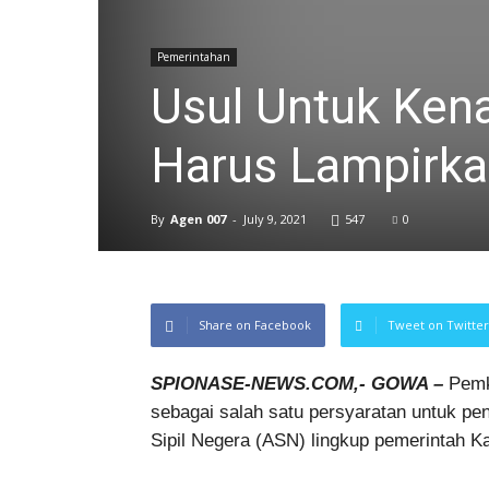
Pemerintahan
Usul Untuk Ken
Harus Lampirkan
By
Agen 007
-
July 9, 2021
547
0
Share on Facebook
Tweet on Twitter
SPIONASE-NEWS.COM,- GOWA –
Pemk
sebagai salah satu persyaratan untuk pen
Sipil Negera (ASN) lingkup pemerintah 