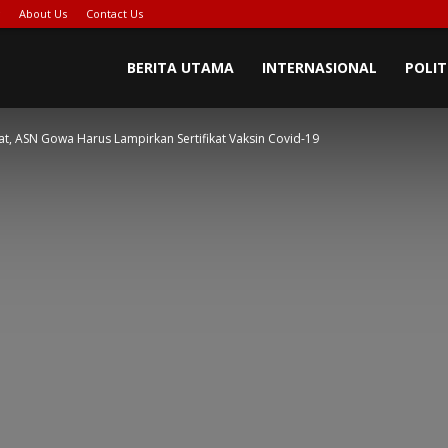
About Us
Contact Us
BERITA UTAMA
INTERNASIONAL
POLIT
t, ASN Gowa Harus Lampirkan Sertifikat Vaksin Covid-19