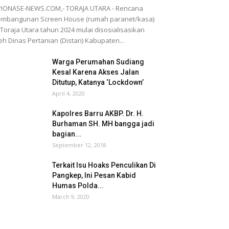
IONASE-NEWS.COM,- TORAJA UTARA - Rencana
embangunan Screen House (rumah paranet/kasa)
 Toraja Utara tahun 2024 mulai disosialisasikan
eh Dinas Pertanian (Distan) Kabupaten...
Warga Perumahan Sudiang
Kesal Karena Akses Jalan
Ditutup, Katanya ‘Lockdown’
April 4, 2020
Kapolres Barru AKBP. Dr. H.
Burhaman SH. MH bangga jadi
bagian...
September 12, 2018
Terkait Isu Hoaks Penculikan Di
Pangkep, Ini Pesan Kabid
Humas Polda...
March 9, 2020