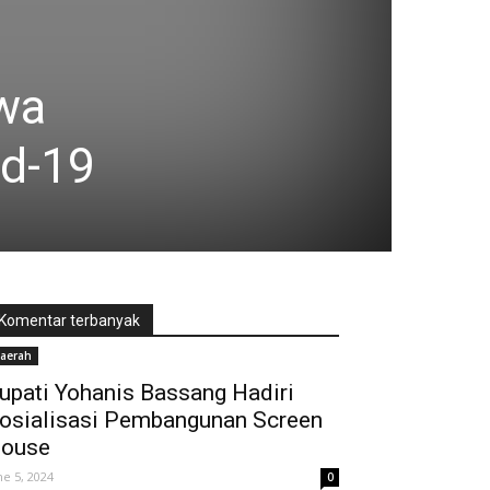
wa
id-19
Komentar terbanyak
aerah
upati Yohanis Bassang Hadiri
osialisasi Pembangunan Screen
ouse
ne 5, 2024
0