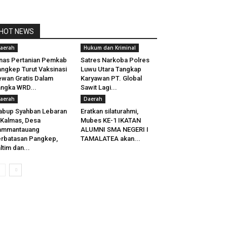
HOT NEWS
aerah
Hukum dan Kriminal
nas Pertanian Pemkab
Satres Narkoba Polres
ngkep Turut Vaksinasi
Luwu Utara Tangkap
wan Gratis Dalam
Karyawan PT. Global
ngka WRD...
Sawit Lagi...
aerah
Daerah
bup Syahban Lebaran
Eratkan silaturahmi,
 Kalmas, Desa
Mubes KE-1 IKATAN
ammantauang
ALUMNI SMA NEGERI I
rbatasan Pangkep,
TAMALATEA akan...
ltim dan...