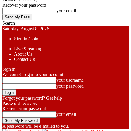
Recover your password
your email
Search
Saturday, August 8, 2026
Sign in / Join
Live Streaming
About Us
Contact Us
Sign in
Welcome! Log into your account
your username
your password
Forgot your password? Get help
Password recovery
Recover your password
your email
A password will be e-mailed to you.