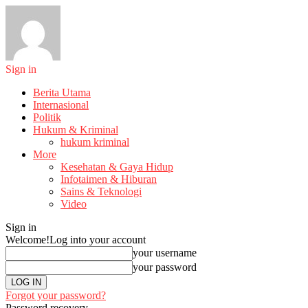
Sign in
Berita Utama
Internasional
Politik
Hukum & Kriminal
hukum kriminal
More
Kesehatan & Gaya Hidup
Infotaimen & Hiburan
Sains & Teknologi
Video
Sign in
Welcome!
Log into your account
your username
your password
Forgot your password?
Password recovery