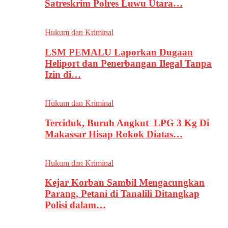
Satreskrim Polres Luwu Utara…
Hukum dan Kriminal
LSM PEMALU Laporkan Dugaan
Heliport dan Penerbangan Ilegal Tanpa
Izin di…
Hukum dan Kriminal
Terciduk, Buruh Angkut LPG 3 Kg Di
Makassar Hisap Rokok Diatas…
Hukum dan Kriminal
Kejar Korban Sambil Mengacungkan
Parang, Petani di Tanalili Ditangkap
Polisi dalam…