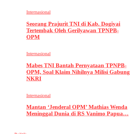
Internasional
Seorang Prajurit TNI di Kab. Dogiyai
Tertembak Oleh Gerilyawan TPNPB-
OPM
Internasional
Mabes TNI Bantah Pernyataan TPNPB-
OPM, Soal Klaim Nihilnya Milisi Gabung
NKRI
Internasional
Mantan ‘Jenderal OPM’ Mathias Wenda
Meninggal Dunia di RS Vanimo Papua…