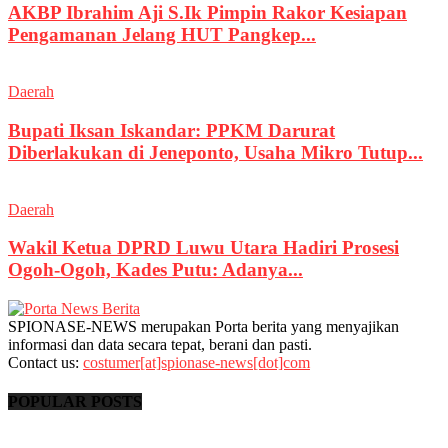
AKBP Ibrahim Aji S.Ik Pimpin Rakor Kesiapan
Pengamanan Jelang HUT Pangkep...
Daerah
Bupati Iksan Iskandar: PPKM Darurat
Diberlakukan di Jeneponto, Usaha Mikro Tutup...
Daerah
Wakil Ketua DPRD Luwu Utara Hadiri Prosesi
Ogoh-Ogoh, Kades Putu: Adanya...
SPIONASE-NEWS merupakan Porta berita yang menyajikan
informasi dan data secara tepat, berani dan pasti.
Contact us:
costumer[at]spionase-news[dot]com
POPULAR POSTS