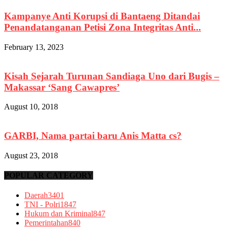
Kampanye Anti Korupsi di Bantaeng Ditandai
Penandatanganan Petisi Zona Integritas Anti...
February 13, 2023
Kisah Sejarah Turunan Sandiaga Uno dari Bugis –
Makassar ‘Sang Cawapres’
August 10, 2018
GARBI, Nama partai baru Anis Matta cs?
August 23, 2018
POPULAR CATEGORY
Daerah
3401
TNI - Polri
1847
Hukum dan Kriminal
847
Pemerintahan
840