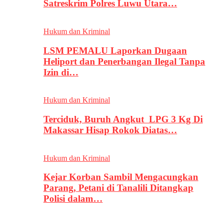
Satreskrim Polres Luwu Utara…
Hukum dan Kriminal
LSM PEMALU Laporkan Dugaan
Heliport dan Penerbangan Ilegal Tanpa
Izin di…
Hukum dan Kriminal
Terciduk, Buruh Angkut LPG 3 Kg Di
Makassar Hisap Rokok Diatas…
Hukum dan Kriminal
Kejar Korban Sambil Mengacungkan
Parang, Petani di Tanalili Ditangkap
Polisi dalam…