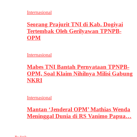
Internasional
Seorang Prajurit TNI di Kab. Dogiyai
Tertembak Oleh Gerilyawan TPNPB-
OPM
Internasional
Mabes TNI Bantah Pernyataan TPNPB-
OPM, Soal Klaim Nihilnya Milisi Gabung
NKRI
Internasional
Mantan ‘Jenderal OPM’ Mathias Wenda
Meninggal Dunia di RS Vanimo Papua…