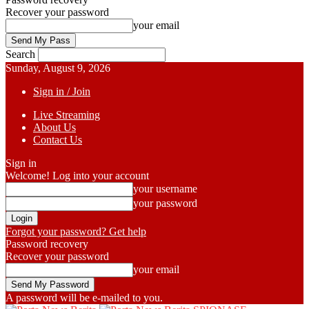
Recover your password
your email
Search
Sunday, August 9, 2026
Sign in / Join
Live Streaming
About Us
Contact Us
Sign in
Welcome! Log into your account
your username
your password
Forgot your password? Get help
Password recovery
Recover your password
your email
A password will be e-mailed to you.