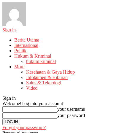
Sign in
Berita Utama
Internasional
Politik
Hukum & Kriminal
hukum kriminal
More
Kesehatan & Gaya Hidup
Infotaimen & Hiburan
Sains & Teknologi
Video
Sign in
Welcome!
Log into your account
your username
your password
Forgot your password?
Password recovery