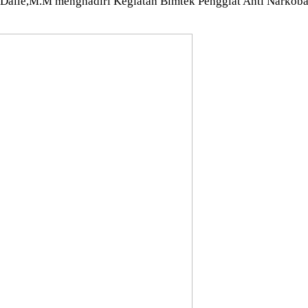
lle,M.M menghadiri Kegiatan Bimtek Penggiat Anti Narkoba 