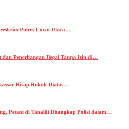
treskrim Polres Luwu Utara…
an Penerbangan Ilegal Tanpa Izin di…
kassar Hisap Rokok Diatas…
, Petani di Tanalili Ditangkap Polisi dalam…