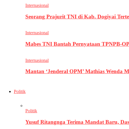
Internasional
Seorang Prajurit TNI di Kab. Dogiyai T
Internasional
Mabes TNI Bantah Pernyataan TPNPB-OPM
Internasional
Mantan ‘Jenderal OPM’ Mathias Wenda M
Politik
Politik
Yusuf Ritangnga Terima Mandat Baru, D