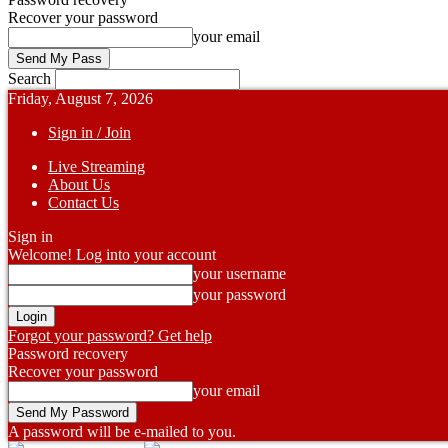
Recover your password
your email
Search
Friday, August 7, 2026
Sign in / Join
Live Streaming
About Us
Contact Us
Sign in
Welcome! Log into your account
your username
your password
Forgot your password? Get help
Password recovery
Recover your password
your email
A password will be e-mailed to you.