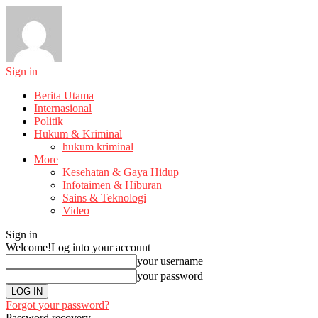
Sign in
Berita Utama
Internasional
Politik
Hukum & Kriminal
hukum kriminal
More
Kesehatan & Gaya Hidup
Infotaimen & Hiburan
Sains & Teknologi
Video
Sign in
Welcome!
Log into your account
your username
your password
Forgot your password?
Password recovery