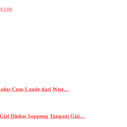
T]COM
 Lulus Cum Laude dari West…
izi Dinkes Soppeng Tangani Gizi…