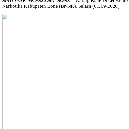
SPIONASE-NEWS.COM,- BONE
– Wabup Bone Drs.H.Ambo Da
Narkotika Kabupaten Bone (BNNK), Selasa (01/09/2020)