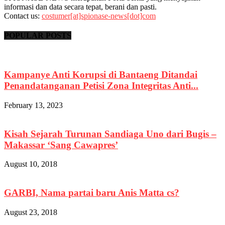
informasi dan data secara tepat, berani dan pasti.
Contact us:
costumer[at]spionase-news[dot]com
POPULAR POSTS
Kampanye Anti Korupsi di Bantaeng Ditandai
Penandatanganan Petisi Zona Integritas Anti...
February 13, 2023
Kisah Sejarah Turunan Sandiaga Uno dari Bugis –
Makassar ‘Sang Cawapres’
August 10, 2018
GARBI, Nama partai baru Anis Matta cs?
August 23, 2018