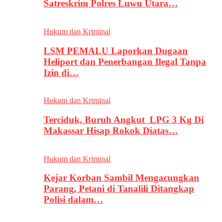
Satreskrim Polres Luwu Utara…
Hukum dan Kriminal
LSM PEMALU Laporkan Dugaan
Heliport dan Penerbangan Ilegal Tanpa
Izin di…
Hukum dan Kriminal
Terciduk, Buruh Angkut LPG 3 Kg Di
Makassar Hisap Rokok Diatas…
Hukum dan Kriminal
Kejar Korban Sambil Mengacungkan
Parang, Petani di Tanalili Ditangkap
Polisi dalam…