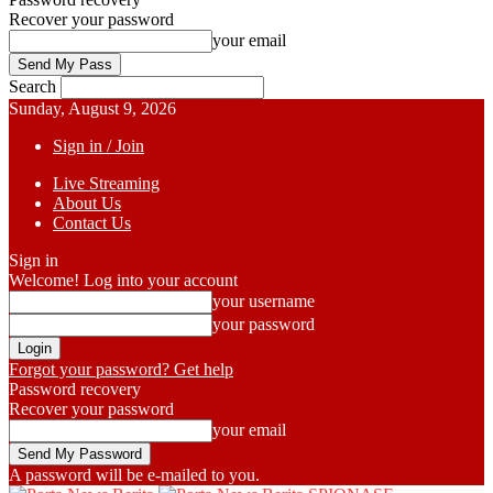
Recover your password
your email
Search
Sunday, August 9, 2026
Sign in / Join
Live Streaming
About Us
Contact Us
Sign in
Welcome! Log into your account
your username
your password
Forgot your password? Get help
Password recovery
Recover your password
your email
A password will be e-mailed to you.