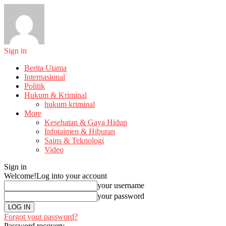
Sign in
Berita Utama
Internasional
Politik
Hukum & Kriminal
hukum kriminal
More
Kesehatan & Gaya Hidup
Infotaimen & Hiburan
Sains & Teknologi
Video
Sign in
Welcome!
Log into your account
your username
your password
Forgot your password?
Password recovery