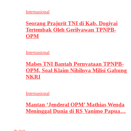
Internasional
Seorang Prajurit TNI di Kab. Dogiyai
Tertembak Oleh Gerilyawan TPNPB-
OPM
Internasional
Mabes TNI Bantah Pernyataan TPNPB-
OPM, Soal Klaim Nihilnya Milisi Gabung
NKRI
Internasional
Mantan ‘Jenderal OPM’ Mathias Wenda
Meninggal Dunia di RS Vanimo Papua…