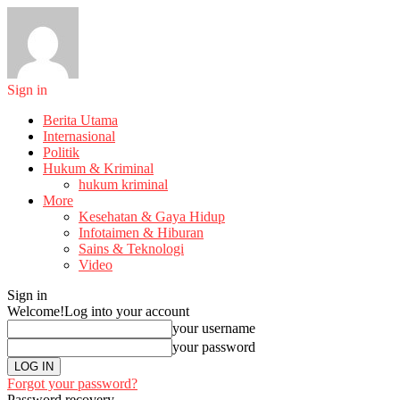
Sign in
Berita Utama
Internasional
Politik
Hukum & Kriminal
hukum kriminal
More
Kesehatan & Gaya Hidup
Infotaimen & Hiburan
Sains & Teknologi
Video
Sign in
Welcome!
Log into your account
your username
your password
Forgot your password?
Password recovery