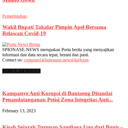
Pemerintahan
Wakil Bupati Takalar Pimpin Apel Bersama
Relawan Covid-19
SPIONASE-NEWS merupakan Porta berita yang menyajikan
informasi dan data secara tepat, berani dan pasti.
Contact us:
costumer[at]spionase-news[dot]com
POPULAR POSTS
Kampanye Anti Korupsi di Bantaeng Ditandai
Penandatanganan Petisi Zona Integritas Anti...
February 13, 2023
Kisah Sejarah Turunan Sandiaga Uno dari Bugis –