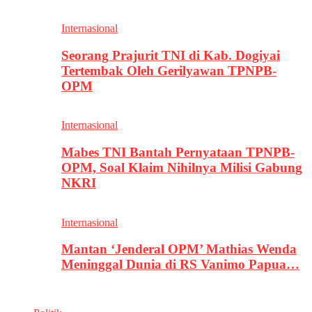
Internasional
Seorang Prajurit TNI di Kab. Dogiyai
Tertembak Oleh Gerilyawan TPNPB-
OPM
Internasional
Mabes TNI Bantah Pernyataan TPNPB-
OPM, Soal Klaim Nihilnya Milisi Gabung
NKRI
Internasional
Mantan ‘Jenderal OPM’ Mathias Wenda
Meninggal Dunia di RS Vanimo Papua…