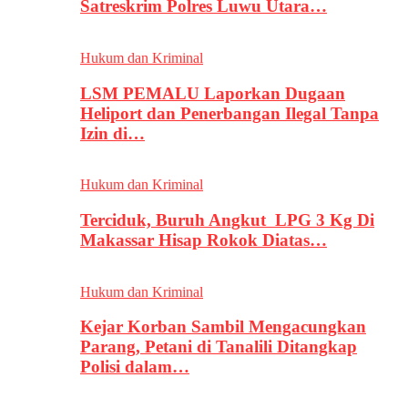
Satreskrim Polres Luwu Utara…
Hukum dan Kriminal
LSM PEMALU Laporkan Dugaan
Heliport dan Penerbangan Ilegal Tanpa
Izin di…
Hukum dan Kriminal
Terciduk, Buruh Angkut LPG 3 Kg Di
Makassar Hisap Rokok Diatas…
Hukum dan Kriminal
Kejar Korban Sambil Mengacungkan
Parang, Petani di Tanalili Ditangkap
Polisi dalam…