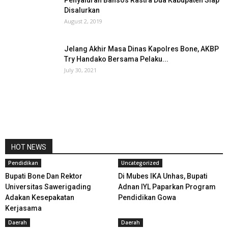
Penyaluran Bansos Rastra Dua Kabupaten Siap
Disalurkan
August 2, 2019
Jelang Akhir Masa Dinas Kapolres Bone, AKBP
Try Handako Bersama Pelaku...
July 30, 2021
HOT NEWS
Pendidikan
Uncategorized
Bupati Bone Dan Rektor
Di Mubes IKA Unhas, Bupati
Universitas Sawerigading
Adnan IYL Paparkan Program
Adakan Kesepakatan
Pendidikan Gowa
Kerjasama
Daerah
Daerah