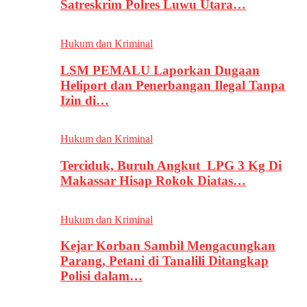
Satreskrim Polres Luwu Utara…
Hukum dan Kriminal
LSM PEMALU Laporkan Dugaan
Heliport dan Penerbangan Ilegal Tanpa
Izin di…
Hukum dan Kriminal
Terciduk, Buruh Angkut LPG 3 Kg Di
Makassar Hisap Rokok Diatas…
Hukum dan Kriminal
Kejar Korban Sambil Mengacungkan
Parang, Petani di Tanalili Ditangkap
Polisi dalam…