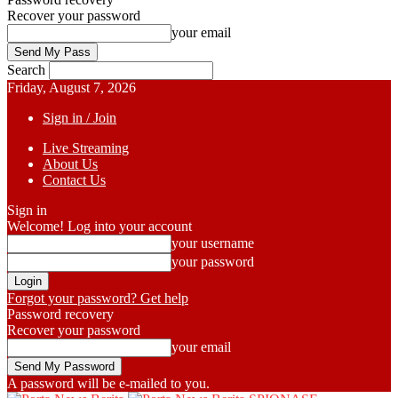
Recover your password
your email
Search
Friday, August 7, 2026
Sign in / Join
Live Streaming
About Us
Contact Us
Sign in
Welcome! Log into your account
your username
your password
Forgot your password? Get help
Password recovery
Recover your password
your email
A password will be e-mailed to you.