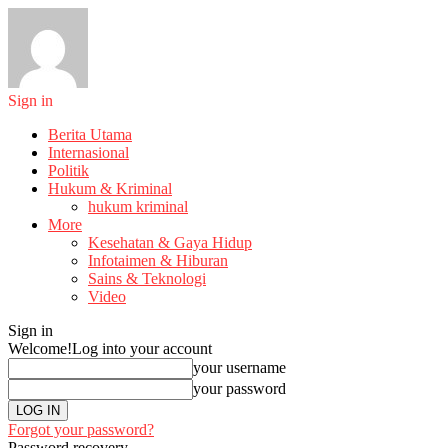
Sign in
Berita Utama
Internasional
Politik
Hukum & Kriminal
hukum kriminal
More
Kesehatan & Gaya Hidup
Infotaimen & Hiburan
Sains & Teknologi
Video
Sign in
Welcome!
Log into your account
your username
your password
Forgot your password?
Password recovery