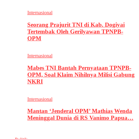
Internasional
Seorang Prajurit TNI di Kab. Dogiyai
Tertembak Oleh Gerilyawan TPNPB-
OPM
Internasional
Mabes TNI Bantah Pernyataan TPNPB-
OPM, Soal Klaim Nihilnya Milisi Gabung
NKRI
Internasional
Mantan ‘Jenderal OPM’ Mathias Wenda
Meninggal Dunia di RS Vanimo Papua…