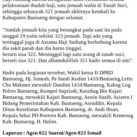
pelaksanaan ibadah haji, satu jemaah wafat di Tanah Suci,
sehingga sebanyak 321 jemaah akhirnya kembali ke
Kabupaten Bantaeng dengan selamat.
“Jumlah jemaah kita yang berangkat pada saat itu pada
tanggal 19 yaitu sekitar 323 jemaah. Tapi ada yang
tertinggal juga di Asrama Haji Sudiang berhubung karena
dia sakit parah dan dia harus tinggal,
berarti sisa 322. Meninggal lagi satu orang di tanah suci,
berarti sisa 321. Dan alhamdulillah 321 hadir semua di sini”.
Hadir pada kegiatan tersebut, Wakil ketua II DPRD
Bantaeng, Hj. Jumrah, Pa Sandi Kodim 1410/Bantaeng,Lettu
Cba Makmur mewakili Dandim 1410/Bantaeng, Kabag Log
Polres Bantaeng, Kompol Supriadi, Kasubag Bin Kajari
Bantaeng, mewakili Kajari Bantaeng, Aswin Suaib, Asisten I
Bidang Pemerintahan Kab. Bantaeng, Asruddin, Kepala
Dinas Kesehatan Kabupaten Bantaeng, dr. Andi Ihsan,
Kepala Seksi PD Pontren Kab. Bantaeng, mewakili Kemenag
Kab. Bantaeng, H. Halim.
Laporan : Agen 022 Suarni/Agen 023 Ismail