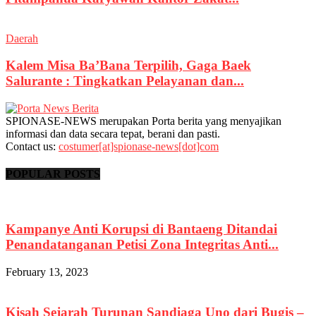
Daerah
Kalem Misa Ba’Bana Terpilih, Gaga Baek
Salurante : Tingkatkan Pelayanan dan...
SPIONASE-NEWS merupakan Porta berita yang menyajikan
informasi dan data secara tepat, berani dan pasti.
Contact us:
costumer[at]spionase-news[dot]com
POPULAR POSTS
Kampanye Anti Korupsi di Bantaeng Ditandai
Penandatanganan Petisi Zona Integritas Anti...
February 13, 2023
Kisah Sejarah Turunan Sandiaga Uno dari Bugis –