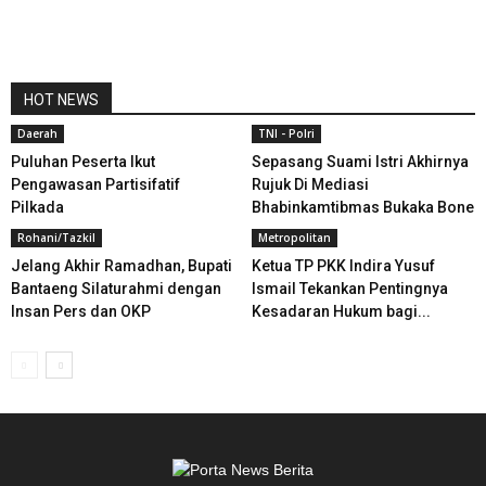
HOT NEWS
Daerah
TNI - Polri
Puluhan Peserta Ikut
Sepasang Suami Istri Akhirnya
Pengawasan Partisifatif
Rujuk Di Mediasi
Pilkada
Bhabinkamtibmas Bukaka Bone
Rohani/Tazkil
Metropolitan
Jelang Akhir Ramadhan, Bupati
Ketua TP PKK Indira Yusuf
Bantaeng Silaturahmi dengan
Ismail Tekankan Pentingnya
Insan Pers dan OKP
Kesadaran Hukum bagi...