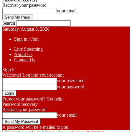
Recover your password
your email
Search
Saturday, August 8, 2026
Sign in / Join
Live Streaming
About Us
Contact Us
Sign in
Welcome! Log into your account
your username
your password
Forgot your password? Get help
Password recovery
Recover your password
your email
A password will be e-mailed to you.