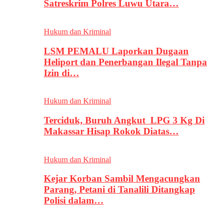
Satreskrim Polres Luwu Utara…
Hukum dan Kriminal
LSM PEMALU Laporkan Dugaan
Heliport dan Penerbangan Ilegal Tanpa
Izin di…
Hukum dan Kriminal
Terciduk, Buruh Angkut LPG 3 Kg Di
Makassar Hisap Rokok Diatas…
Hukum dan Kriminal
Kejar Korban Sambil Mengacungkan
Parang, Petani di Tanalili Ditangkap
Polisi dalam…