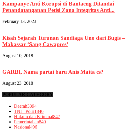
Kampanye Anti Korupsi di Bantaeng Ditandai
Penandatanganan Petisi Zona Integritas Anti...
February 13, 2023
Kisah Sejarah Turunan Sandiaga Uno dari Bugis –
Makassar ‘Sang Cawapres’
August 10, 2018
GARBI, Nama partai baru Anis Matta cs?
August 23, 2018
POPULAR CATEGORY
Daerah
3394
TNI - Polri
1846
Hukum dan Kriminal
847
Pemerintahan
840
Nasional
496