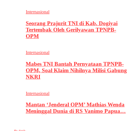
Internasional
Seorang Prajurit TNI di Kab. Dogiyai
Tertembak Oleh Gerilyawan TPNPB-
OPM
Internasional
Mabes TNI Bantah Pernyataan TPNPB-
OPM, Soal Klaim Nihilnya Milisi Gabung
NKRI
Internasional
Mantan ‘Jenderal OPM’ Mathias Wenda
Meninggal Dunia di RS Vanimo Papua…