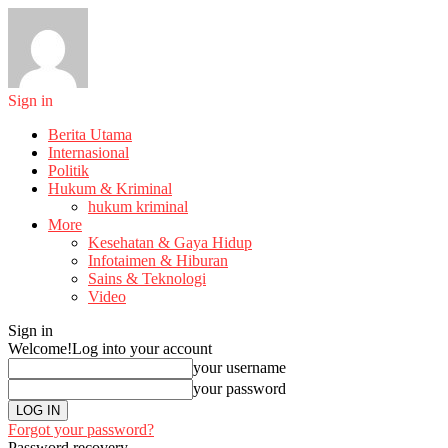
Sign in
Berita Utama
Internasional
Politik
Hukum & Kriminal
hukum kriminal
More
Kesehatan & Gaya Hidup
Infotaimen & Hiburan
Sains & Teknologi
Video
Sign in
Welcome!
Log into your account
your username
your password
Forgot your password?
Password recovery