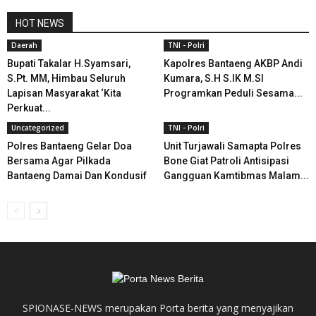
HOT NEWS
Daerah
TNI - Polri
Bupati Takalar H.Syamsari,
Kapolres Bantaeng AKBP Andi
S.Pt. MM, Himbau Seluruh
Kumara, S.H S.IK M.SI
Lapisan Masyarakat ‘Kita
Programkan Peduli Sesama...
Perkuat...
Uncategorized
TNI - Polri
Polres Bantaeng Gelar Doa
Unit Turjawali Samapta Polres
Bersama Agar Pilkada
Bone Giat Patroli Antisipasi
Bantaeng Damai Dan Kondusif
Gangguan Kamtibmas Malam...
SPIONASE-NEWS merupakan Porta berita yang menyajikan