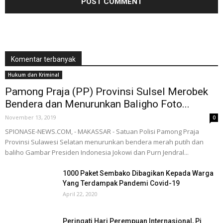
Komentar terbanyak
Hukum dan Kriminal
Pamong Praja (PP) Provinsi Sulsel Merobek
Bendera dan Menurunkan Baligho Foto...
November 13, 2019
0
SPIONASE-NEWS.COM, - MAKASSAR - Satuan Polisi Pamong Praja
Provinsi Sulawesi Selatan menurunkan bendera merah putih dan
baliho Gambar Presiden Indonesia Jokowi dan Purn Jendral...
1000 Paket Sembako Dibagikan Kepada Warga
Yang Terdampak Pandemi Covid-19
April 22, 2020
Peringati Hari Perempuan Internasional, Pj