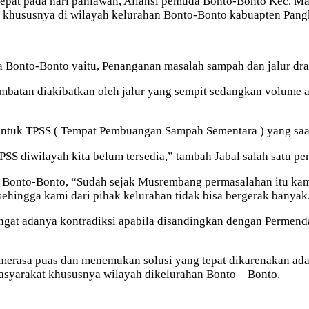
epat pada hari pahlawan, Aliansi pemuda Bonto-Bonto Kec. M
di khususnya di wilayah kelurahan Bonto-Bonto kabuapten Pang
a Bonto-Bonto yaitu, Penanganan masalah sampah dan jalur dra
batan diakibatkan oleh jalur yang sempit sedangkan volume ai
tuk TPSS ( Tempat Pembuangan Sampah Sementara ) yang saat i
S diwilayah kita belum tersedia,” tambah Jabal salah satu p
ah Bonto-Bonto, “Sudah sejak Musrembang permasalahan itu ka
ehingga kami dari pihak kelurahan tidak bisa bergerak banyak
gat adanya kontradiksi apabila disandingkan dengan Permenda
merasa puas dan menemukan solusi yang tepat dikarenakan ada
asyarakat khususnya wilayah dikelurahan Bonto – Bonto.