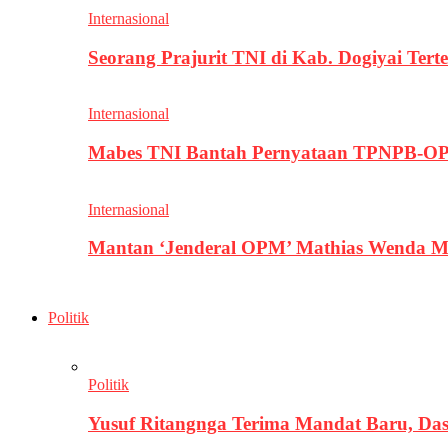
Internasional
Seorang Prajurit TNI di Kab. Dogiyai T
Internasional
Mabes TNI Bantah Pernyataan TPNPB-OPM
Internasional
Mantan ‘Jenderal OPM’ Mathias Wenda M
Politik
Politik
Yusuf Ritangnga Terima Mandat Baru, D