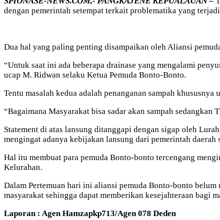
SPIONASE-NEWS.COM,- PANGKAJENE KEPUALAUAN –
T
dengan pemerintah setempat terkait problematika yang terja
Dua hal yang paling penting disampaikan oleh Aliansi pemud
“Untuk saat ini ada beberapa drainase yang mengalami penyum
ucap M. Ridwan selaku Ketua Pemuda Bonto-Bonto.
Tentu masalah kedua adalah penanganan sampah khususnya un
“Bagaimana Masyarakat bisa sadar akan sampah sedangkan TPS
Statement di atas lansung ditanggapi dengan sigap oleh Lur
mengingat adanya kebijakan lansung dari pemerintah daerah s
Hal itu membuat para pemuda Bonto-bonto tercengang mengin
Kelurahan.
Dalam Pertemuan hari ini aliansi pemuda Bonto-bonto belum 
masyarakat sehingga dapat memberikan kesejahteraan bagi m
Laporan : Agen Hamzapkp713/Agen 078 Deden