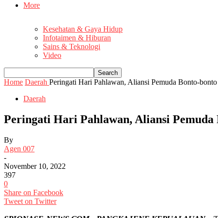
More
Kesehatan & Gaya Hidup
Infotaimen & Hiburan
Sains & Teknologi
Video
Home
Daerah
Peringati Hari Pahlawan, Aliansi Pemuda Bonto-bont
Daerah
Peringati Hari Pahlawan, Aliansi Pemud
By
Agen 007
-
November 10, 2022
397
0
Share on Facebook
Tweet on Twitter