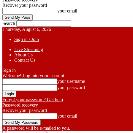
Recover your password
your email
Search
Thursday, August 6, 2026
Sign in / Join
Live Streaming
About Us
Contact Us
Sign in
Welcome! Log into your account
your username
your password
Forgot your password? Get help
Password recovery
Recover your password
your email
A password will be e-mailed to you.