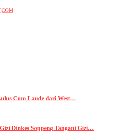
T]COM
 Lulus Cum Laude dari West…
izi Dinkes Soppeng Tangani Gizi…