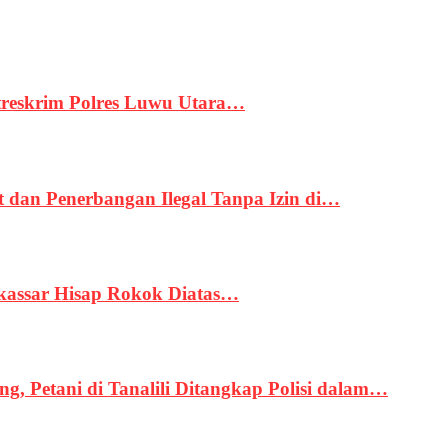
treskrim Polres Luwu Utara…
an Penerbangan Ilegal Tanpa Izin di…
kassar Hisap Rokok Diatas…
, Petani di Tanalili Ditangkap Polisi dalam…