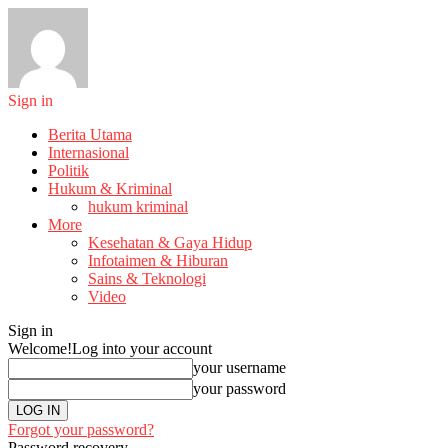
Sign in
Berita Utama
Internasional
Politik
Hukum & Kriminal
hukum kriminal
More
Kesehatan & Gaya Hidup
Infotaimen & Hiburan
Sains & Teknologi
Video
Sign in
Welcome!
Log into your account
your username
your password
Forgot your password?
Password recovery