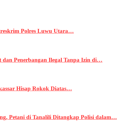
treskrim Polres Luwu Utara…
an Penerbangan Ilegal Tanpa Izin di…
kassar Hisap Rokok Diatas…
, Petani di Tanalili Ditangkap Polisi dalam…