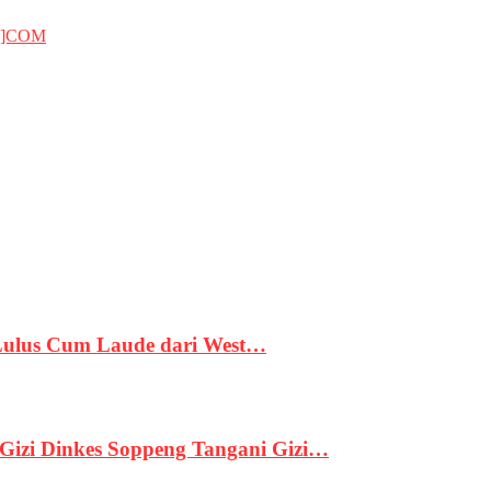
T]COM
 Lulus Cum Laude dari West…
izi Dinkes Soppeng Tangani Gizi…