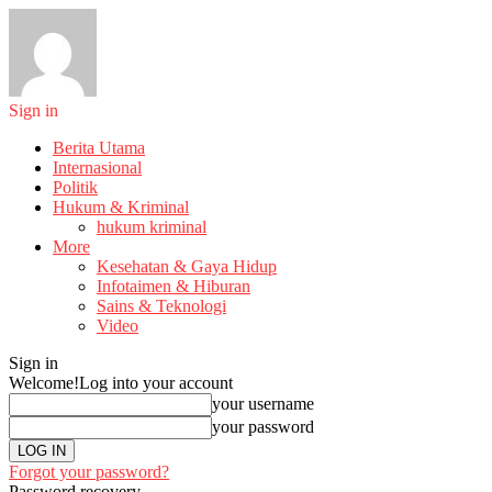
Sign in
Berita Utama
Internasional
Politik
Hukum & Kriminal
hukum kriminal
More
Kesehatan & Gaya Hidup
Infotaimen & Hiburan
Sains & Teknologi
Video
Sign in
Welcome!
Log into your account
your username
your password
Forgot your password?
Password recovery