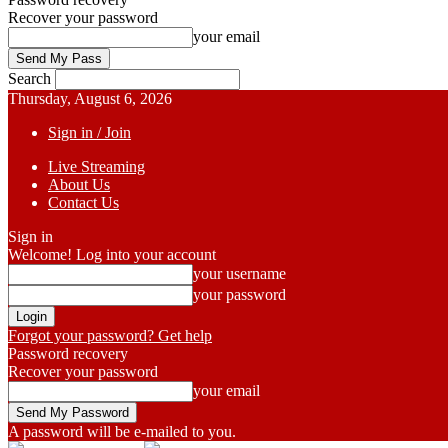
Recover your password
your email
Search
Thursday, August 6, 2026
Sign in / Join
Live Streaming
About Us
Contact Us
Sign in
Welcome! Log into your account
your username
your password
Forgot your password? Get help
Password recovery
Recover your password
your email
A password will be e-mailed to you.