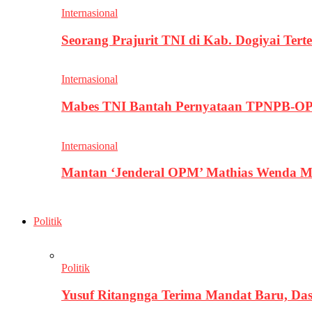
Internasional
Seorang Prajurit TNI di Kab. Dogiyai T
Internasional
Mabes TNI Bantah Pernyataan TPNPB-OPM
Internasional
Mantan ‘Jenderal OPM’ Mathias Wenda M
Politik
Politik
Yusuf Ritangnga Terima Mandat Baru, D