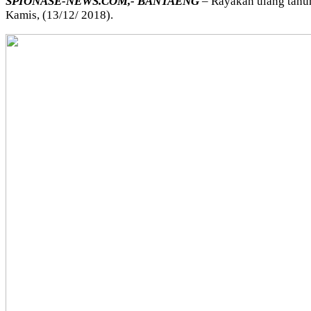
SPIONASE-NEWS.COM,- BANTAENG
– Rayakan ulang tahun
Kamis, (13/12/ 2018).